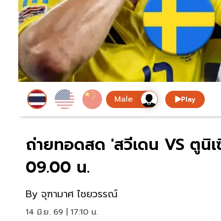
Play
ถ่ายทอดสด 'สวีเดน VS ตูนิเ
09.00 น.
By
จุฑามาศ ไชยวรรณ์
14 มิ.ย. 69 | 17:10 น.