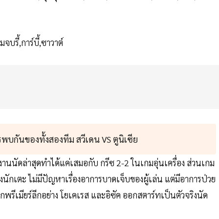
เมจบรี้,การ์บี้,ซาวาต์
รพบกันของทั้งสองทีม สวีเดน VS ตูนิเซีย
นนัดล่าสุดทำได้แค่เสมอกับ กรีซ 2-2 ในเกมอุ่นเครื่อง ส่วนเกม
นักเตะ ไม่มีปัญหาเรื่องอาการบาดเจ็บของผู้เล่น แต่มีอาการป่วย
กพรีเมียร์ลีกอย่าง โยเคเรส และอิซัค ออกสตาร์ทเป็นตัวจริงนัด