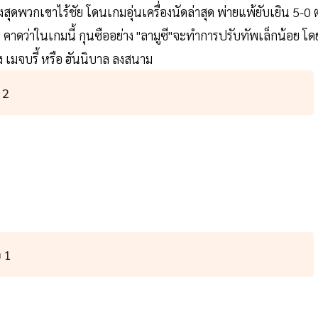
ุดพวกเขาไร้ชัย โดนเกมอุ่นเครื่องนัดล่าสุด พ่ายแพ้ยับเยิน 5-0 ต
0 คาดว่าในเกมนี้ กุนซืออย่าง "ลามูซี"จะทำการปรับทัพเล็กน้อย โด
ง เมจบรี้ หรือ ฮันนิบาล ลงสนาม
 2
อ 1