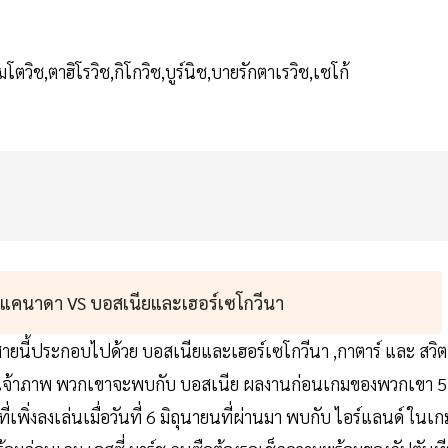
มโตวิช,ตาฮิโรวิช,กิโกวิช,บูร์นิช,บายรักตาเรวิช,เชโก้
าง แคนาดา VS บอสเนียและเฮอร์เซโกวีนา
ร่วมสายนี้ประกอบไปด้วย บอสเนียและเฮอร์เซโกวีนา ,กาตาร์ และ สวิต
เจ้าภาพ พวกเขาจะพบกับ บอสเนีย ผลงานก่อนเกมของพวกเขา 5
เพิ่งลงเล่นเมื่อวันที่ 6 มิถุนายนที่ผ่านมา พบกับ ไอร์แลนด์ ในเก