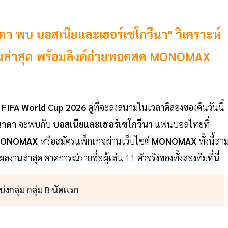
 พบ บอสเนียและเฮอร์เซโกวีนา" วิเคราะห์
านล่าสุด พร้อมลิงค์ถ่ายทอดสด MONOMAX
6 FIFA World Cup 2026
คู่ที่จะลงสนามในเวลาตีสองของคืนวันนี้
นาดา
จะพบกับ
บอสเนียและเฮอร์เซโกวีนา
แฟนบอลไทยที่
ONOMAX
หรือสมัครแพ็กเกจผ่านเว็บไซต์
MONOMAX
ทั้งนี้สา
ลงานล่าสุด คาดการณ์รายชื่อผู้เล่น 11 ตัวจริงของทั้งสองทีมที่นี่
ลุ่ม กลุ่ม B นัดแรก