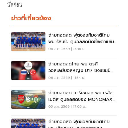
นัดก่อน
ข่าวที่เกี่ยวข้อง
ถ่ายทอดสด ฟุตซอลทีมชาติไทย
พบ รัสเซีย ดูบอลสดนัดชี้ชะตาแชมป์
20.30 น.
06 ส.ค. 2569 | 14:16 น.
ถ่ายทอดสดไทย พบ ตุรกี
วอลเลย์บอลหญิง U17 ชิงแชมป์
โลก 2026 ตีสี่ 7 ส.ค. 69
06 ส.ค. 2569 | 11:34 น.
ถ่ายทอดสด อาร์เซนอล พบ เรอัล
เบติส ดูบอลสดช่อง MONOMAX
เวลา 01.30 น.
05 ส.ค. 2569 | 17:05 น.
ถ่ายทอดสด ฟุตซอลทีมชาติไทย