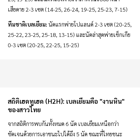
เสียดาย 2-3 เซต (14-25, 26-24, 19-25, 25-23, 7-15)
ทีมชาติเบลเยียม:
นัดแรกพ่ายโปแลนด์ 2-3 เซต (20-25,
25-22, 23-25, 25-18, 13-15) และนัดล่าสุดพ่ายเช็กเกีย
0-3 เซต (20-25, 22-25, 15-25)
สถิติเฮดทูเฮด (H2H): เบลเยียมคือ "งานหิน"
ของสาวไทย
จากสถิติการพบกันทั้งหมด 6 นัด เบลเยียมเหนือกว่า
ชัดเจนด้วยการเอาชนะไปได้ถึง 5 นัด ขณะที่ไทยชนะ