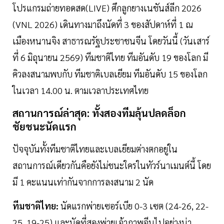
โปรแกรมถ่ายทอดสด(LIVE) ศึกลูกยางเนชันส์ลีก 2026
(VNL 2026) เดินทางมาถึงนัดที่ 3 ของสัปดาห์ที่ 1 ณ
เมืองหนานจิง สาธารณรัฐประชาชนจีน โดยวันนี้ (วันเสาร์
ที่ 6 มิถุนายน 2569) ทีมชาติไทย ทีมอันดับ 19 ของโลก มี
คิวลงสนามพบกับ ทีมชาติเบลเยียม ทีมอันดับ 15 ของโลก
ในเวลา 14.00 น. ตามเวลาประเทศไทย
สถานการณ์ล่าสุด: ทั้งสองทีมลุ้นปลดล็อก
ชัยชนะนัดแรก
ปัจจุบันทั้งทีมชาติไทยและเบลเยียมต่างตกอยู่ใน
สถานการณ์เดียวกันคือยังไม่ชนะใครในทัวร์นาเมนต์นี้ โดย
มี 1 คะแนนเท่ากันจากการลงสนาม 2 นัด
ทีมชาติไทย:
นัดแรกพ่ายเซอร์เบีย 0-3 เซต (24-26, 22-
25, 19-25) และนัดที่สองพ่ายเจ้าภาพจีนไปอย่างน่า