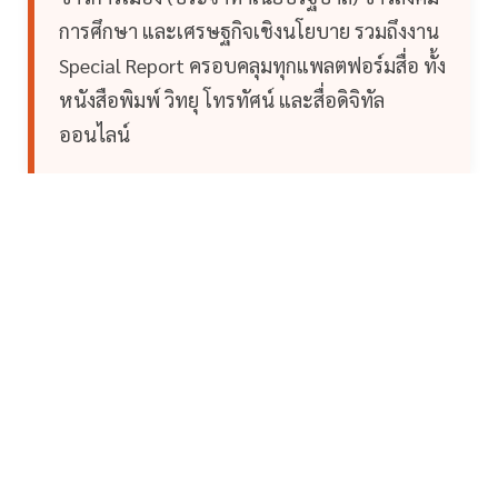
การศึกษา และเศรษฐกิจเชิงนโยบาย รวมถึงงาน
Special Report ครอบคลุมทุกแพลตฟอร์มสื่อ ทั้ง
หนังสือพิมพ์ วิทยุ โทรทัศน์ และสื่อดิจิทัล
ออนไลน์