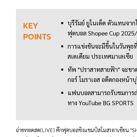
บุรีรัมย์ ยูไนเต็ด ตัวแทนจา
KEY
ฟุตบอล Shopee Cup 2025/
POINTS
การแข่งขันจะมีขึ้นในวันพุธ
สเตเดียม ประเทศมาเลเซีย
ทัพ "ปราสาทสายฟ้า" จะขาดผู้
กอร์ โมราเอส อดีตกองหน้าบุร
แฟนบอลสามารถรับชมการถ่าย
ทาง YouTube BG SPORTS
ถ่ายทอดสด(LIVE) ศึกฟุตบอลชิงแชมป์สโมสรอาเซียน "S