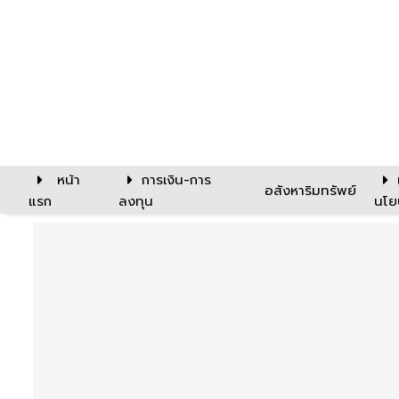
หน้า
การเงิน-การ
อสังหาริมทรัพย์
แรก
ลงทุน
นโย