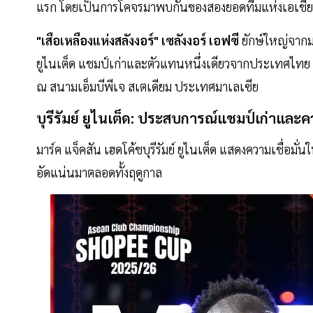
แรก โดยเป็นการโคจรมาพบกันของสองยอดทีมแห่งเอเชียต
"เสือเหลืองแห่งสลังงอร์" เซลังงอร์ เอฟซี
ยักษ์ใหญ่จากม
ยูไนเต็ด แชมป์เก่าและตัวแทนหนึ่งเดียวจากประเทศไทย 
ณ สนามเอ็มบีพีเจ สเตเดียม ประเทศมาเลเซีย
บุรีรัมย์ ยูไนเต็ด: ประสบการณ์แชมป์เก่าและควา
มาร์ค แจ็คสัน เฮดโค้ชบุรีรัมย์ ยูไนเต็ด แสดงความเชื่อมั
อัดแน่นมาตลอดทั้งฤดูกาล