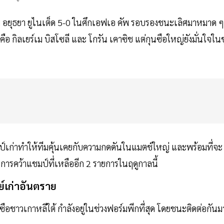
่ม อยุธยา ยูไนเต็ด 5-0 ในศึกเอฟเอ คัพ รอบรองชนะเลิศมาหมาด ๆ
กิลเยร์เม บิสโซลี และ โกรัน เคาซิช แต่กุนซือใหญ่ยังมั่นใจในข
มป์เก่าทำให้ทีมคุ้นเคยกับความกดดันในแมตช์ใหญ่ และพร้อมที่จะ
ารคว้าแชมป์ที่เหลืออีก 2 รายการในฤดูกาลนี้
์เก่าอันตราย
ซือชาวเกาหลีใต้ กำลังอยู่ในช่วงฟอร์มพีกที่สุด โดยชนะติดต่อกันม