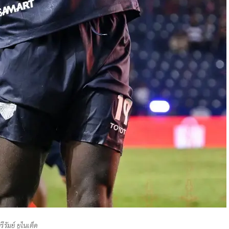
ุรีรัมย์ ยูไนเต็ด