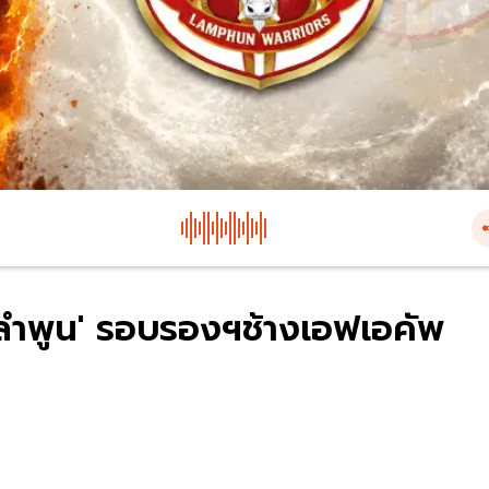
ลำพูน' รอบรองฯช้างเอฟเอคัพ