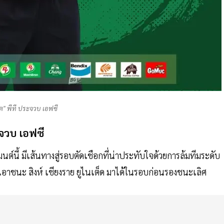
ต" พีที ประจวบ เอฟซี
ะจวบ เอฟซี
์นี้ มีเส้นทางสู่รอบตัดเชือกที่น่าประทับใจด้วยการล้มทีมระดับ
เอาชนะ สิงห์ เชียงราย ยูไนเต็ด มาได้ในรอบก่อนรองชนะเลิศ