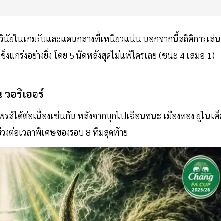
วินัยในเกมรับและแดนกลางที่เหนียวแน่น นอกจากนี้สถิติการเล่น
แกร่งอย่างยิ่ง โดย 5 นัดหลังสุดไม่แพ้ใครเลย (ชนะ 4 เสมอ 1)
 วอริเออร์
์ไพรส์ได้ต่อเนื่องเช่นกัน หลังจากบุกไปเฉือนชนะ เมืองทอง ยูไนเต็
ช่วงต่อเวลาพิเศษของรอบ 8 ทีมสุดท้าย