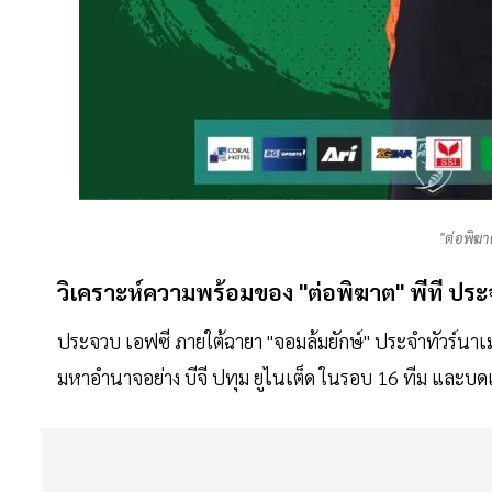
"ต่อพิฆา
วิเคราะห์ความพร้อมของ "ต่อพิฆาต" พีที ปร
ประจวบ เอฟซี ภายใต้ฉายา "จอมล้มยักษ์" ประจำทัวร์นาเมนต
มหาอำนาจอย่าง บีจี ปทุม ยูไนเต็ด ในรอบ 16 ทีม และบด