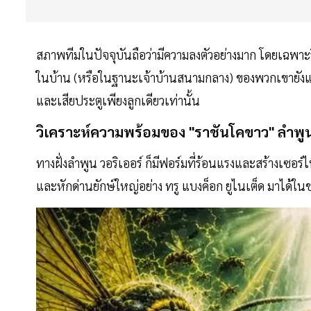
สภาพทีมในปัจจุบันถือว่ามีความลงตัวอย่างมาก โดยเฉพาะ
ในบ้าน (หรือในฐานะเจ้าบ้านสนามกลาง) ของพวกเขายังแข็ง
และเสียประตูเพียงลูกเดียวเท่านั้น
วิเคราะห์ความพร้อมของ "ราชันโคขาว" ลำพูน
ทางฝั่งลำพูน วอริเออร์ ก็มีฟอร์มที่ร้อนแรงและสร้างเซอร
และหักด่านยักษ์ใหญ่อย่าง ทรู แบงค็อก ยูไนเต็ด มาได้ใน