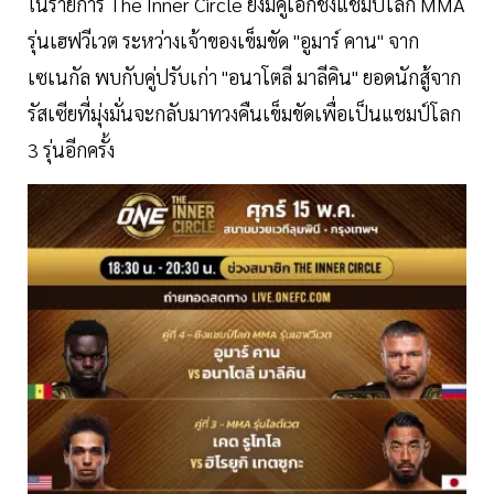
ในรายการ The Inner Circle ยังมีคู่เอกชิงแชมป์โลก MMA
รุ่นเฮฟวีเวต ระหว่างเจ้าของเข็มขัด "อูมาร์ คาน" จาก
เซเนกัล พบกับคู่ปรับเก่า "อนาโตลี มาลีคิน" ยอดนักสู้จาก
รัสเซียที่มุ่งมั่นจะกลับมาทวงคืนเข็มขัดเพื่อเป็นแชมป์โลก
3 รุ่นอีกครั้ง