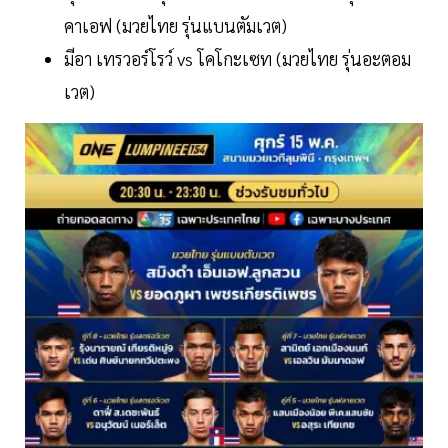
คาเอฟ (มวยไทย รุ่นแบนตัมเวต)
มีอา เทรวอร์โรว์ vs โคโกะเซท (มวยไทย รุ่นอะตอม
เวต)