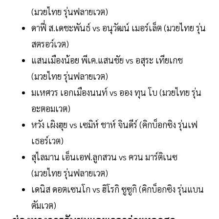
(มวยไทย รุ่นฟลายเวต)
ดาฟี่ ส.เดชะพันธ์ vs อนุวัฒน์ เมอร์เล็ต (มวยไทย รุ่น
สตรอว์เวต)
แสนเมืองน้อย พีเค.แสนชัย vs อสุระ เทียเกช
(มวยไทย รุ่นฟลายเวต)
มเหศวร เอกเมืองนนท์ vs ออง ทุน โบ (มวยไทย รุ่น
อะตอมเวต)
หวัง เผิงฮุย vs เซมิห์ ชาห์ จินดีร์ (คิกบ็อกซิง รุ่นเฟ
เธอร์เวต)
สุไลมาน เอ็นเอฟ.ลูกสวน vs ควน มาร์ติเนซ
(มวยไทย รุ่นฟลายเวต)
เดนิส ดอตเซนโก vs ฮิโรกิ ซูซูกิ (คิกบ็อกซิง รุ่นแบน
ตัมเวต)