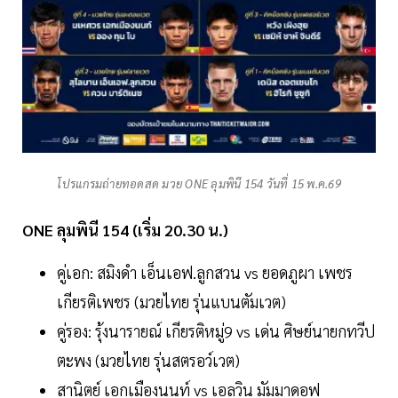
โปรแกรมถ่ายทอดสด มวย ONE ลุมพินี 154 วันที่ 15 พ.ค.69
ONE ลุมพินี 154 (เริ่ม 20.30 น.)
คู่เอก: สมิงดำ เอ็นเอฟ.ลูกสวน vs ยอดภูผา เพชร
เกียรติเพชร (มวยไทย รุ่นแบนตัมเวต)
คู่รอง: รุ้งนารายณ์ เกียรติหมู่9 vs เด่น ศิษย์นายกทวีป
ตะพง (มวยไทย รุ่นสตรอว์เวต)
สานิตย์ เอกเมืองนนท์ vs เอลวิน มัมมาดอฟ