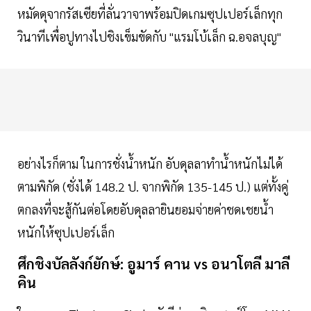
หมัดดุจากรัสเซียที่ลั่นวาจาพร้อมปิดเกมซุปเปอร์เล็กทุก
วินาทีเพื่อปูทางไปชิงเข็มขัดกับ "แรมโบ้เล็ก ฉ.อจลบุญ"
อย่างไรก็ตาม ในการชั่งน้ำหนัก อับดุลลาทำน้ำหนักไม่ได้
ตามพิกัด (ชั่งได้ 148.2 ป. จากพิกัด 135-145 ป.) แต่ทั้งคู่
ตกลงที่จะสู้กันต่อโดยอับดุลลายินยอมจ่ายค่าชดเชยน้ำ
หนักให้ซุปเปอร์เล็ก
ศึกชิงบัลลังก์ยักษ์: อูมาร์ คาน vs อนาโตลี มาลี
คิน