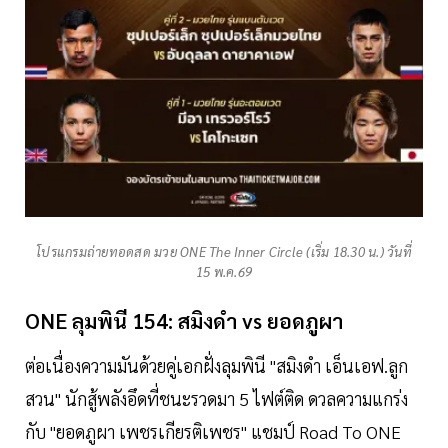
โปรแกรมถ่ายทอดสด มวย ONE The Inner Circle (เริ่ม 18.30 น.) วันที่
15 พ.ค.69
ONE ลุมพินี 154: สมิงดำ vs ยอดภูผา
ต่อเนื่องความมันด้วยคู่เอกฝั่งลุมพินี "สมิงดำ เอ็นเอฟ.ลูก
สวน" นักสู้พลังอึดที่ชนะรวดมา 5 ไฟต์ติด ดวลความแกร่ง
กับ "ยอดภูผา เพชรเกียรติเพชร" แชมป์ Road To ONE