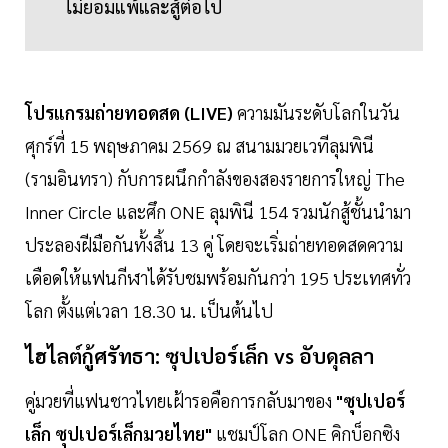
ไม่ยอมแพ้และสู้ต่อไป
โปรแกรมถ่ายทอดสด (LIVE)
ความมันระดับโลกในวัน
ศุกร์ที่ 15 พฤษภาคม 2569 ณ สนามมวยเวทีลุมพินี
(รามอินทรา) กับการผนึกกำลังของสองรายการใหญ่ The
Inner Circle และศึก ONE ลุมพินี 154 รวมนักสู้ชั้นนำมา
ประลองฝีมือกันทั้งสิ้น 13 คู่ โดยจะเริ่มถ่ายทอดสดความ
เดือดให้แฟนกีฬาได้รับชมพร้อมกันกว่า 195 ประเทศทั่ว
โลก ตั้งแต่เวลา 18.30 น. เป็นต้นไป
ไฮไลต์กู้ศรัทธา: ซุปเปอร์เล็ก vs อับดุลลา
คู่มวยที่แฟนชาวไทยเฝ้ารอคือการกลับมาของ
"ซุปเปอร์
เล็ก ซุปเปอร์เล็กมวยไทย"
แชมป์โลก ONE คิกบ็อกซิง