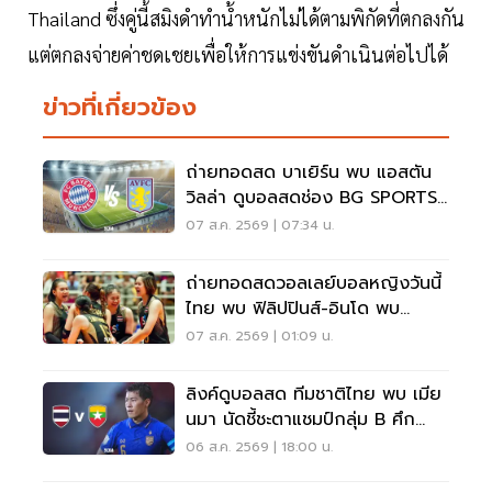
Thailand ซึ่งคู่นี้สมิงดำทำน้ำหนักไม่ได้ตามพิกัดที่ตกลงกัน
แต่ตกลงจ่ายค่าชดเชยเพื่อให้การแข่งขันดำเนินต่อไปได้
ข่าวที่เกี่ยวข้อง
ถ่ายทอดสด บาเยิร์น พบ แอสตัน
วิลล่า ดูบอลสดช่อง BG SPORTS
เวลา 19.00 น.
07 ส.ค. 2569 | 07:34 น.
ถ่ายทอดสดวอลเลย์บอลหญิงวันนี้
ไทย พบ ฟิลิปปินส์-อินโด พบ
เวียดนาม SEA V CUP 2026
07 ส.ค. 2569 | 01:09 น.
ลิงค์ดูบอลสด ทีมชาติไทย พบ เมีย
นมา นัดชี้ชะตาแชมป์กลุ่ม B ศึก
ASEAN HYUNDAI CUP 2026
06 ส.ค. 2569 | 18:00 น.