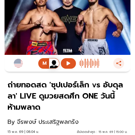
ถ่ายทอดสด 'ซุปเปอร์เล็ก vs อับดุล
ลา' LIVE ดูมวยสดศึก ONE วันนี้
ห้ามพลาด
By
จีรพงษ์ ประเสริฐพลกรัง
15 พ.ค. 69 | 08:04 น.
อัปเดตล่าสุด :
15 พ.ค. 69 | 15:00 น.