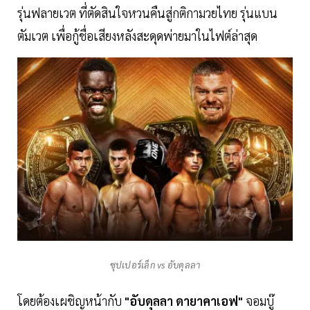
รุ่นฟลายเวต ที่ตัดสินใจหวนคืนสู่กติกามวยไทย รุ่นแบน
ตัมเวต เพื่อกู้ชื่อเสียงหลังสะดุดพ่ายมาในไฟต์ล่าสุด
ซุปเปอร์เล็ก vs อับดุลลา
โดยต้องเผชิญหน้ากับ
"อับดุลลา ดายาคาเอฟ"
จอมบู๊