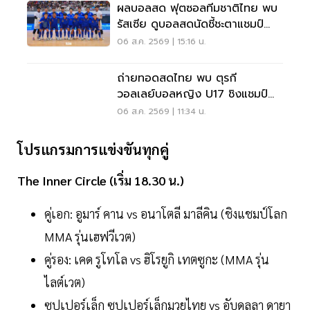
ผลบอลสด ฟุตซอลทีมชาติไทย พบ
รัสเซีย ดูบอลสดนัดชี้ชะตาแชมป์
20.30 น.
06 ส.ค. 2569 | 15:16 น.
ถ่ายทอดสดไทย พบ ตุรกี
วอลเลย์บอลหญิง U17 ชิงแชมป์
โลก 2026 ตีสี่ 7 ส.ค. 69
06 ส.ค. 2569 | 11:34 น.
โปรแกรมการแข่งขันทุกคู่
The Inner Circle (เริ่ม 18.30 น.)
คู่เอก: อูมาร์ คาน vs อนาโตลี มาลีคิน (ชิงแชมป์โลก
MMA รุ่นเฮฟวีเวต)
คู่รอง: เคด รูโทโล vs ฮิโรยูกิ เทตซูกะ (MMA รุ่น
ไลต์เวต)
ซุปเปอร์เล็ก ซุปเปอร์เล็กมวยไทย vs อับดุลลา ดายา