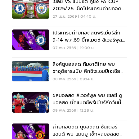
เชลซี VS แมนซิตี้ คู่ชิง FA CUP
2025/26 เช็กโปรแกรมถ่ายทอด
สด-เส้นทางสู่แชมป์
27 เม.ย. 2569 | 04:40 น.
โปรแกรมถ่ายทอดสดพรีเมียร์ลีก
9-14 พ.ค.69 บิ๊กแมตซ์ ลิเวอร์พูล
VS เชลซี
07 พ.ค. 2569 | 19:00 น.
ลิงค์ดูบอลสด ทีมชาติไทย พบ
ซาอุดีอาระเบีย ศึกชิงแชมป์เอเชีย
U17
08 พ.ค. 2569 | 09:14 น.
ผลบอลสด ลิเวอร์พูล พบ เชลซี ดู
บอลสด บิ๊กแมตซ์พรีเมียร์ลีกวันนี้
18.30 น.
09 พ.ค. 2569 | 13:28 น.
ถ่ายทอดสด ดูบอลสด ซันเดอร์
แลนด์ พบ แมนยู เช็กผลบอลสด