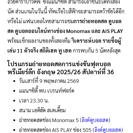
ถ้วยคาราบาวคัพ ซึ่งแมนฯซิตี้ สามารถเอาชนะได้ทั้งสอง
นัด ส่วนเกมในวันนี้ ทัพเรือใบสีฟ้าจะสามารถคว้าชัยได้อีก
หรือไม่ แฟนบอลไทยสามารถชม
การถ่ายทอดสด ดูบอล
สด ดูบอลออนไลน์ทางช่อง Monomax และ AIS PLAY
พร้อมเช็กผลงานของทั้งสองทีม
วิเคราะห์บอล รายชื่อผู้
เล่น 11 ตัวจริง สถิติเฮด ทู เฮด
การพบกัน 5 นัดหลังสุด
โปรแกรมถ่ายทอดสดการแข่งขันฟุตบอล
พรีเมียร์ลีก อังกฤษ 2025/26 สัปดาห์ที่ 36
วันเสาร์ที่ 9 พฤษภาคม 2569
แมนฯซิตี้ พบ เบรนท์ฟอร์ด
เวลา 23.30 น.
สนาม เอติฮัด สเตเดี้ยม
ถ่ายทอดสดช่อง Monomax 5 (
ลิงค์ดูบอลสด
)
ถ่ายทอดสดช่อง AIS PLAY ช่อง 505 (
ลิงค์ดูบอลสด
)