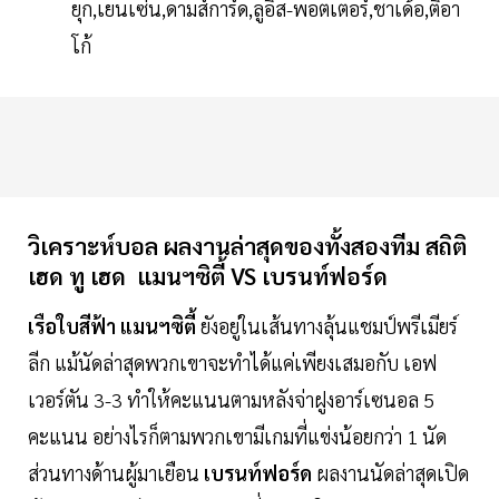
ยุก,เยนเซ่น,ดามส์การ์ด,ลูอิส-พอตเตอร์,ชาเด้อ,ติอา
โก้
วิเคราะห์บอล ผลงานล่าสุดของทั้งสองทีม สถิติ
เฮด ทู เฮด แมนฯซิตี้ VS เบรนท์ฟอร์ด
เรือใบสีฟ้า แมนฯซิตี้
ยังอยู่ในเส้นทางลุ้นแชมป์พรีเมียร์
ลีก แม้นัดล่าสุดพวกเขาจะทำได้แค่เพียงเสมอกับ เอฟ
เวอร์ตัน 3-3 ทำให้คะแนนตามหลังจ่าฝูงอาร์เซนอล 5
คะแนน อย่างไรก็ตามพวกเขามีเกมที่แข่งน้อยกว่า 1 นัด
ส่วนทางด้านผู้มาเยือน
เบรนท์ฟอร์ด
ผลงานนัดล่าสุดเปิด