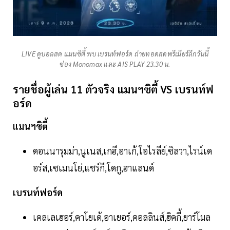
LIVE ดูบอลสด แมนซิตี้ พบ เบรนท์ฟอร์ด ถ่ายทอดสดพรีเมียร์ลีกวันนี้
ช่อง Monomax และ AIS PLAY 23.30 น.
รายชื่อผู้เล่น 11 ตัวจริง แมนฯซิตี้ VS เบรนท์ฟ
อร์ด
แมนฯซิตี้
ดอนนารุมม่า,นูเนส,เกฮี,อาเก้,โอไรลีย์,ซิลวา,ไรน์เด
อร์ส,เซเมนโย่,แชร์กี,โดกู,ฮาแลนด์
เบรนท์ฟอร์ด
เคลเลเฮอร์,คาโยเด้,อาเยอร์,คอลลินส์,ฮิคกี้,ยาร์โมล