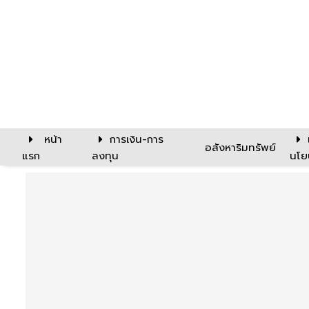
หน้า
การเงิน-การ
อสังหาริมทรัพย์
แรก
ลงทุน
นโย