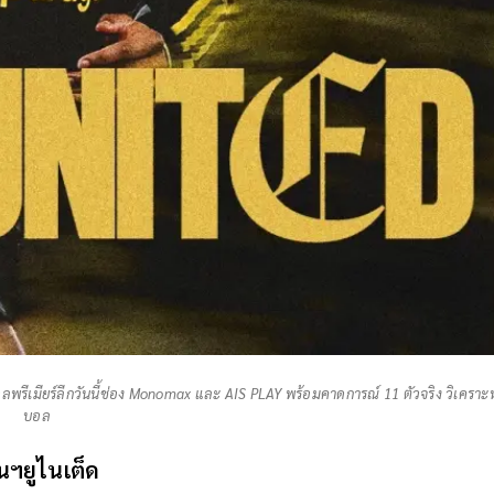
รีเมียร์ลีกวันนี้ช่อง Monomax และ AIS PLAY พร้อมคาดการณ์ 11 ตัวจริง วิเคราะห
บอล
มนฯยูไนเต็ด