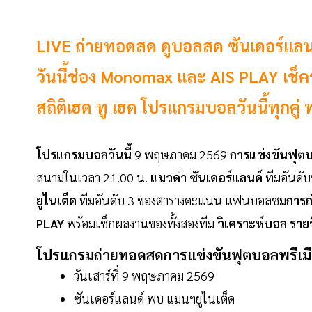
LIVE ถ่ายทอดสด ดูบอลสด ซันเดอร์แลนด
วันนี้ช่อง Monomax และ AIS PLAY เช็ครา
สถิติเฮด ทู เฮด โปรแกรมบอลวันนี้ทุกคู่
โปรแกรมบอลวันนี้
9 พฤษภาคม 2569
การแข่งขันฟุตบ
สนามในเวลา 21.00 น.
แมวดำ ซันเดอร์แลนด์
ทีมอันดับ
ยูไนเต็ด
ทีมอันดับ 3 ของตารางคะแนน แฟนบอลชม
การถ
PLAY
พร้อมเช็กผลงานของทั้งสองทีม
วิเคราะห์บอล รายชื่
โปรแกรมถ่ายทอดสดการแข่งขันฟุตบอลพรีเมียร
วันเสาร์ที่ 9 พฤษภาคม 2569
ซันเดอร์แลนด์ พบ แมนฯยูไนเต็ด