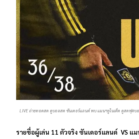
LIVE ถ่ายทอดสด ดูบอลสด ซันเดอร์แลนด์ พบ แมนฯยูไนเต็ด ดูสดฟุตบอลพ
รายชื่อผู้เล่น 11 ตัวจริง ซันเดอร์แลนด์ VS แ