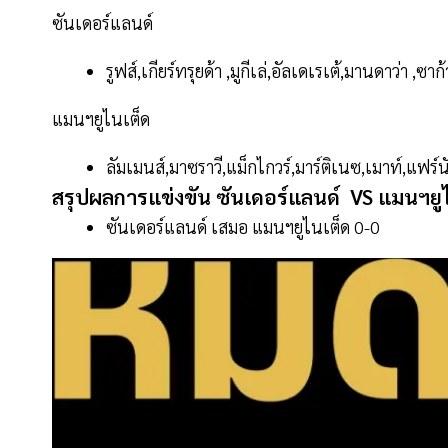
ซันเดอร์แลนด์
รูฟส์,เกียร์ทรุยด้า ,มูกีเล่,อัลเดเรเต้,มานดาว่า ,ซาก
แมนฯยูไนเต็ด
ลัมเมนส์,มาซราวี,แม็กไกวร์,มาร์ติเนซ,เมาท์,แฟร์นั
สรุปผลการแข่งขัน ซันเดอร์แลนด์ VS แมนฯยู
ซันเดอร์แลนด์ เสมอ แมนฯยูไนเต็ด 0-0