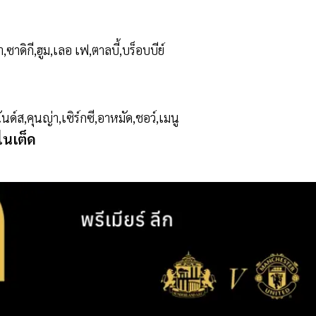
้า,ซาดิกี,ฮูม,เลอ เฟ,ตาลบี้,บร็อบบีย์
นด์ส,คุนญ่า,เซิร์กซี,อาหมัด,ชอว์,เมนู
ไนเต็ด