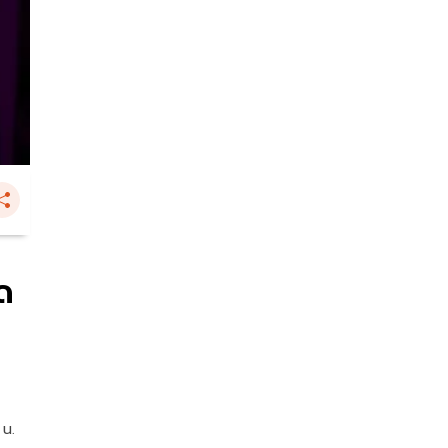
ด
 น.