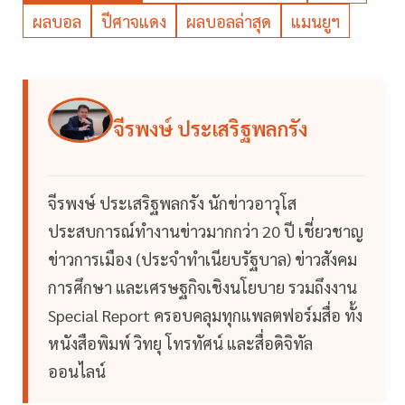
ผลบอล
ปีศาจแดง
ผลบอลล่าสุด
แมนยูฯ
จีรพงษ์ ประเสริฐพลกรัง
จีรพงษ์ ประเสริฐพลกรัง นักข่าวอาวุโส
ประสบการณ์ทำงานข่าวมากกว่า 20 ปี เชี่ยวชาญ
ข่าวการเมือง (ประจำทำเนียบรัฐบาล) ข่าวสังคม
การศึกษา และเศรษฐกิจเชิงนโยบาย รวมถึงงาน
Special Report ครอบคลุมทุกแพลตฟอร์มสื่อ ทั้ง
หนังสือพิมพ์ วิทยุ โทรทัศน์ และสื่อดิจิทัล
ออนไลน์