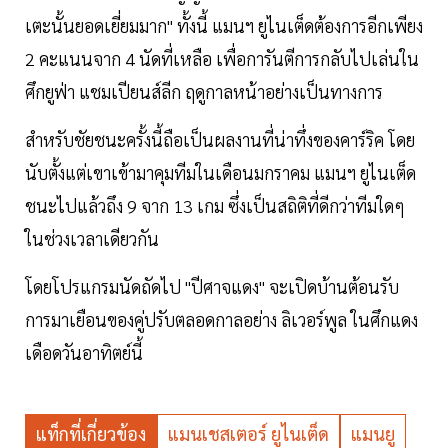
เตะนั้นยอดเยี่ยมมาก" ทั้งนี้ แมนฯ ยูไนเต็ดต้องการอีกเพียง
2 คะแนนจาก 4 นัดที่เหลือ เพื่อการันตีการกลับไปเล่นใน
ศึกยูฟ่า แชมเปียนส์ลีก ฤดูกาลหน้าอย่างเป็นทางการ
สำหรับชัยชนะครั้งนี้ถือเป็นผลงานที่น่าทึ่งของคาร์ริค โดย
นับตั้งแต่เขาเข้ามาคุมทีมในเดือนมกราคม แมนฯ ยูไนเต็ด
ชนะไปแล้วถึง 9 จาก 13 เกม ซึ่งเป็นสถิติที่ดีกว่าทีมใดๆ
ในช่วงเวลาเดียวกัน
โดยโปรแกรมนัดถัดไป "ปีศาจแดง" จะเปิดบ้านต้อนรับ
การมาเยือนของคู่ปรับตลอดกาลอย่าง ลิเวอร์พูล ในศึกแดง
เดือดวันอาทิตย์นี้
แท็กที่เกี่ยวข้อง
แมนเชสเตอร์ ยูไนเต็ด
แมนยู