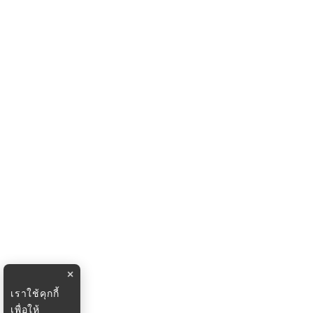
×
เราใช้คุกกี้
เพื่อให้