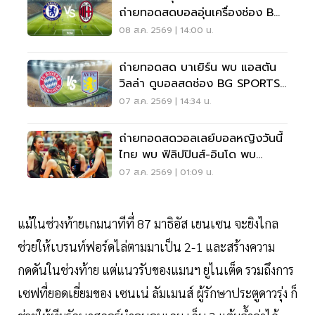
ถ่ายทอดสดบอลอุ่นเครื่องช่อง BG
SPORTS
08 ส.ค. 2569 | 14:00 น.
ถ่ายทอดสด บาเยิร์น พบ แอสตัน
วิลล่า ดูบอลสดช่อง BG SPORTS
เวลา 19.00 น.
07 ส.ค. 2569 | 14:34 น.
ถ่ายทอดสดวอลเลย์บอลหญิงวันนี้
ไทย พบ ฟิลิปปินส์-อินโด พบ
เวียดนาม SEA V CUP 2026
07 ส.ค. 2569 | 01:09 น.
แม้ในช่วงท้ายเกมนาทีที่ 87 มาธิอัส เยนเซน จะยิงไกล
ช่วยให้เบรนท์ฟอร์ดไล่ตามมาเป็น 2-1 และสร้างความ
กดดันในช่วงท้าย แต่แนวรับของแมนฯ ยูไนเต็ด รวมถึงการ
เซฟที่ยอดเยี่ยมของ เซนเน่ ลัมเมนส์ ผู้รักษาประตูดาวรุ่ง ก็