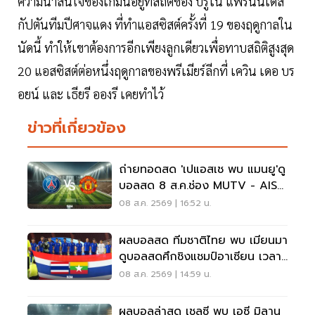
ความน่าสนใจของเกมนี้อยู่ที่สถิติของ บรูโน แฟร์นันเดส
กัปตันทีมปีศาจแดง ที่ทำแอสซิสต์ครั้งที่ 19 ของฤดูกาลใน
นัดนี้ ทำให้เขาต้องการอีกเพียงลูกเดียวเพื่อทาบสถิติสูงสุด
20 แอสซิสต์ต่อหนึ่งฤดูกาลของพรีเมียร์ลีกที่ เควิน เดอ บร
อยน์ และ เธียรี อองรี เคยทำไว้
ข่าวที่เกี่ยวข้อง
ถ่ายทอดสด 'เปแอสเช พบ แมนยู'ดู
บอลสด 8 ส.ค.ช่อง MUTV - AIS
PLAY เช็คผลบอลสดที่นี่
08 ส.ค. 2569 | 16:52 น.
ผลบอลสด ทีมชาติไทย พบ เมียนมา
ดูบอลสดศึกชิงแชมป์อาเซียน เวลา
20.00 น.
08 ส.ค. 2569 | 14:59 น.
ผลบอลล่าสุด เชลซี พบ เอซี มิลาน