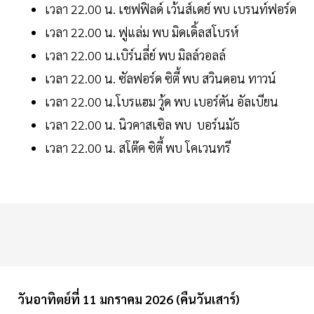
เวลา 22.00 น. เชฟฟิลด์ เว้นส์เดย์ พบ เบรนท์ฟอร์ด
เวลา 22.00 น. ฟูแล่ม พบ มิดเดิ้ลสโบรห์
เวลา 22.00 น.เบิร์นลี่ย์ พบ มิลล์วอลล์
เวลา 22.00 น. ซัลฟอร์ด ซิตี้ พบ สวินดอน ทาวน์
เวลา 22.00 น.โบรแฮม วู้ด พบ เบอร์ตัน อัลเบียน
เวลา 22.00 น. นิวคาสเซิล พบ บอร์นมัธ
เวลา 22.00 น. สโต๊ค ซิตี้ พบ โคเวนทรี
วันอาทิตย์ที่ 11 มกราคม 2026 (คืนวันเสาร์)