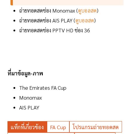
ถ่ายทอดสดช่อง Monomax (
ดูบอลสด
)
ถ่ายทอดสดช่อง AIS PLAY (
ดูบอลสด
)
ถ่ายทอดสดช่อง PPTV HD ช่อง 36
ที่มาข้อมูล-ภาพ
The Emirates FA Cup
Monomax
AIS PLAY
แท็กที่เกี่ยวข้อง
FA Cup
โปรแกรมถ่ายทอดสด