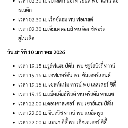
เวลา 02.30 น. เปรสตัน นอร์ท เอนด์ พบ วีแกน แอ
ธเลติก
เวลา 02.30 น. เร็กซ์แฮม พบ ฟอเรสต์
เวลา 02.30 น.เอ็มเค ดอนส์ พบ อ็อกซ์ฟอร์ด
ยูไนเต็ด
วันเสาร์ที่ 10 มกราคม 2026
เวลา 19.15 น.วูล์ฟแฮมป์ตัน พบ ชรูว์สบิวรี่ ทาวน์
เวลา 19.15 น. เอฟเวอร์ตัน พบ ซันเดอร์แลนด์
เวลา 19.15 น. เชลท์แน่ม ทาวน์ พบ เลสเตอร์ ซิตี้
เวลา 19.15 น.แม็คเคิ่ลส์ฟิลด์ พบ คริสตัล พาเลซ
เวลา 22.00 น.ดอนคาสเตอร์ พบ เซาธ์แฮมป์ตัน
เวลา 22.00 น. อิปสวิช ทาวน์ พบ แบล็คพูล
เวลา 22.00 น. แมนฯ ซิตี้ พบ เอ็กเซเตอร์ ซิตี้