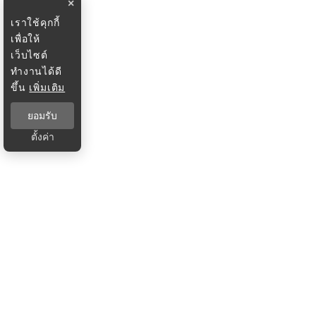
×
เราใช้คุกกี้
เพื่อให้
เว็บไซต์
ทำงานได้ดี
ขึ้น
เพิ่มเติม
ยอมรับ
ตั้งค่า