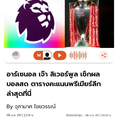
อาร์เซนอล เจ๊า​ ลิเวอร์พูล เช็กผล
บอลสด ตารางคะแนนพรีเมียร์ลีก
ล่าสุดที่นี่
By
จุฑามาศ ไชยวรรณ์
08 ม.ค. 69 | 22:14 น.
อัปเดตล่าสุด :
08 ม.ค. 69 | 23:20 น.