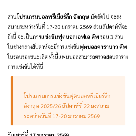
ส่วน
โปรแกรมบอลพรีเมียร์ลีก อังกฤษ
นัดถัดไป จะลง
สนามระหว่างวันที่ 17-20 มกราคม 2569 ส่วนสัปดาห์ที่จะ
ถึงนี้ จะเป็น
การแข่งขันฟุตบอลเอฟเอ คัพ
รอบ 3 ส่วน
ในช่วงกลางสัปดาห์จะมีการแข่งขัน
ฟุตบอลคาราบาว คัพ
ในรอบรองชนะเลิศ ทั้งนี้แฟนบอลสามารถตรวจสอบตาราง
การแข่งขันได้ที่นี่
โปรแกรมการแข่งขันฟุตบอลพรีเมียร์ลีก
อังกฤษ 2025/26 สัปดาห์ที่ 22 ลงสนาม
ระหว่างวันที่ 17-20 มกราคม 2569
วันเสาร์ที่ 17 มกราคม 2569