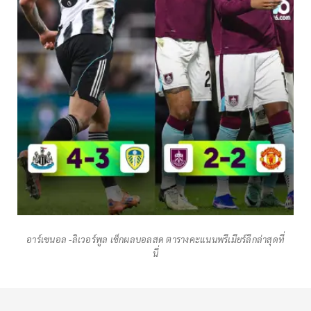
อาร์เซนอล -ลิเวอร์พูล เช็กผลบอลสด ตารางคะแนนพรีเมียร์ลีกล่าสุดที่
นี่