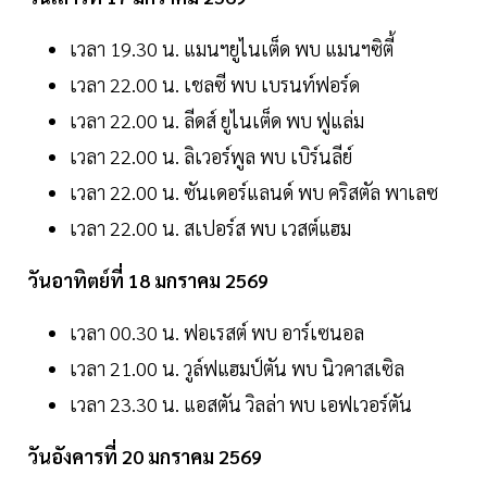
เวลา 19.30 น. แมนฯยูไนเต็ด พบ แมนฯซิตี้
เวลา 22.00 น. เชลซี พบ เบรนท์ฟอร์ด
เวลา 22.00 น. ลีดส์ ยูไนเต็ด พบ ฟูแล่ม
เวลา 22.00 น. ลิเวอร์พูล พบ เบิร์นลีย์
เวลา 22.00 น. ซันเดอร์แลนด์ พบ คริสตัล พาเลซ
เวลา 22.00 น. สเปอร์ส พบ เวสต์แฮม
วันอาทิตย์ที่ 18 มกราคม 2569
เวลา 00.30 น. ฟอเรสต์ พบ อาร์เซนอล
เวลา 21.00 น. วูล์ฟแฮมป์ตัน พบ นิวคาสเซิล
เวลา 23.30 น. แอสตัน วิลล่า พบ เอฟเวอร์ตัน
วันอังคารที่ 20 มกราคม 2569