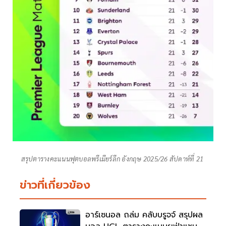
สรุปตารางคะแนนฟุตบอลพรีเมียร์ลีก อังกฤษ 2025/26 สัปดาห์ที่ 21
ข่าวที่เกี่ยวข้อง
อาร์เซนอล ถล่ม คลับบรูจจ์ สรุปผล