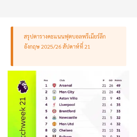
สรุปตารางคะแนนฟุตบอลพรีเมียร์ลีก
อังกฤษ 2025/26 สัปดาห์ที่ 21