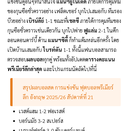
แข่งขันคู่อื่นๆที่น่าสนใจ
แมนฯยูไนเต็ด
ภายใต้การคุมทีม
ของกุนซือชั่วคราวอย่าง เฟล็ตเชอร์ บุกไปเสมอกับ ทีมรอง
บ๊วยอย่าง
เบิรน์ลีย์
1-1 ขณะที่
เชลซี
ภายใต้การคุมทีมของ
กุนซือชั่วคราวเช่นเดียวกัน บุกไปพ่าย
ฟูแล่ม
2-1 ในศึก
ลอนดอนดาร์บี้ ด้าน
แมนฯซิตี้
ก็ทำแต้มหล่นอีกครั้ง โดย
เปิดบ้านเสมอกับ
ไบรท์ตัน
1-1 ทั้งนี้แฟนบอลสามารถ
ตรวจสอบ
ผลบอล
ทุกคู่ พร้อมทั้งอัปเดต
ตารางคะแนน
พรีเมียร์ลีกล่าสุด
และโปรแกรมนัดถัดไปที่นี่
สรุปผลบอลสด การแข่งขัน ฟุตบอลพรีเมียร์
ลีก อังกฤษ 2025/26 สัปดาห์ที่ 21
เวสต์แฮม 1-2 ฟอเรสต์
บอร์นมัธ​ 3-2 สเปอร์ส​
เบ​รนท์​ฟอร์ด​ 3-0 ซันเดอร์แลนด์​