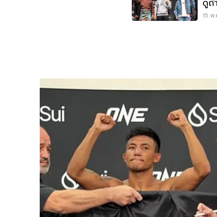
ดูถ
ตาม
15 พ.