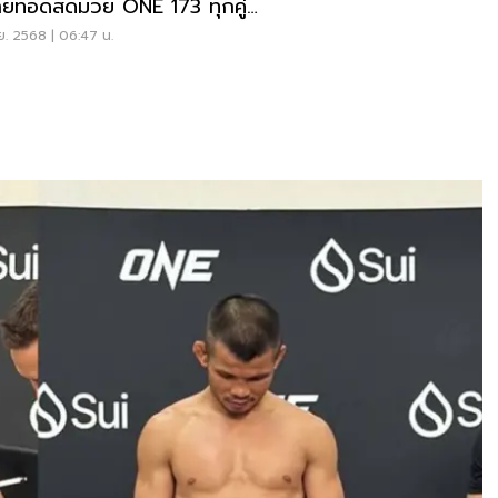
่ายทอดสดมวย ONE 173 ทุกคู่
ปกติ 16 พ.ย.นี้
ย. 2568 | 06:47 น.