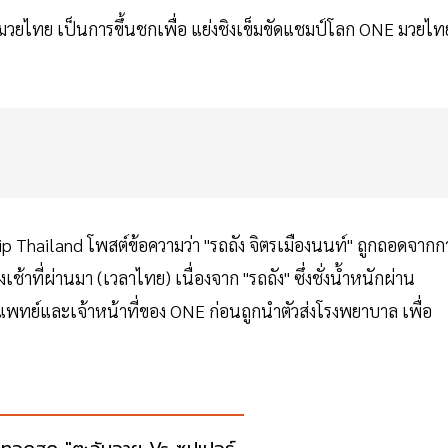
่ามวยไทย เป็นการขึ้นชกเพื่อ แย่งชิงเข็มขัดแชมป์โลก ONE มวยไท
 Thailand โพสต์ข้อความว่า "รถถัง จิตรเมืองนนท์" ถูกถอดจากก
เช้าที่ผ่านมา (เวลาไทย) เนื่องจาก "รถถัง" ซึ่งชั่งน้ำหนักผ่าน
แพทย์และเจ้าหน้าที่ของ ONE ก่อนถูกนำตัวส่งโรงพยาบาล เพื่อ