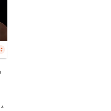
ย
 น.