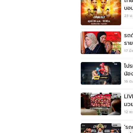
ถ่า
บอน
ม.ค
23 ม.
รถถ
ราย
17 มิ
โปร
น้อ
ศึก
16 ต.
LIV
มวย
ซาอ
12 พ.
'รถ