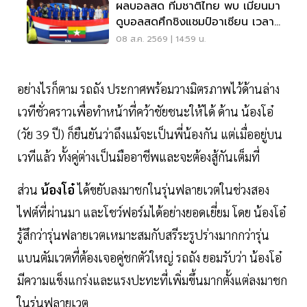
ผลบอลสด ทีมชาติไทย พบ เมียนมา
ดูบอลสดศึกชิงแชมป์อาเซียน เวลา
20.00 น.
08 ส.ค. 2569 | 14:59 น.
อย่างไรก็ตาม รถถัง ประกาศพร้อมวางมิตรภาพไว้ด้านล่าง
เวทีชั่วคราวเพื่อทำหน้าที่คว้าชัยชนะให้ได้ ด้าน น้องโอ๋
(วัย 39 ปี) ก็ยืนยันว่าถึงแม้จะเป็นพี่น้องกัน แต่เมื่ออยู่บน
เวทีแล้ว ทั้งคู่ต่างเป็นมืออาชีพและจะต้องสู้กันเต็มที่
ส่วน
น้องโอ๋
ได้ขยับลงมาชกในรุ่นฟลายเวตในช่วงสอง
ไฟต์ที่ผ่านมา และโชว์ฟอร์มได้อย่างยอดเยี่ยม โดย น้องโอ๋
รู้สึกว่ารุ่นฟลายเวตเหมาะสมกับสรีระรูปร่างมากกว่ารุ่น
แบนตัมเวตที่ต้องเจอคู่ชกตัวใหญ่ รถถัง ยอมรับว่า น้องโอ๋
มีความแข็งแกร่งและแรงปะทะที่เพิ่มขึ้นมากตั้งแต่ลงมาชก
ในรุ่นฟลายเวต