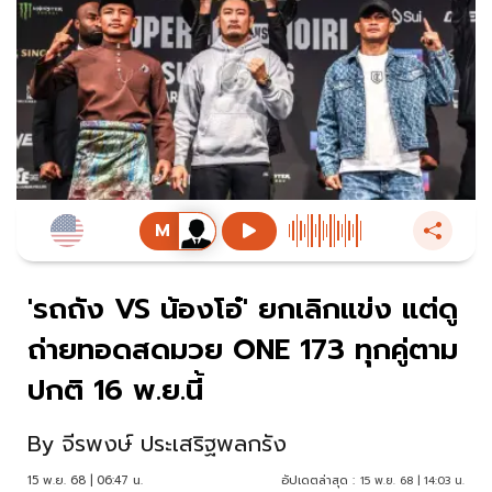
'รถถัง VS น้องโอ๋' ยกเลิกแข่ง แต่ดู
ถ่ายทอดสดมวย ONE 173 ทุกคู่ตาม
ปกติ 16 พ.ย.นี้
By
จีรพงษ์ ประเสริฐพลกรัง
15 พ.ย. 68 | 06:47 น.
อัปเดตล่าสุด :
15 พ.ย. 68 | 14:03 น.