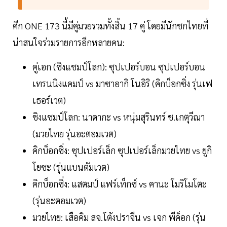
ศึก ONE 173 นี้มีคู่มวยรวมทั้งสิ้น 17 คู่ โดยมีนักชกไทยที่
น่าสนใจร่วมรายการอีกหลายคน:
คู่เอก (ชิงแชมป์โลก): ซุปเปอร์บอน ซุปเปอร์บอน
เทรนนิงแคมป์ vs มาซาอากิ โนอิริ (คิกบ็อกซิ่ง รุ่นเฟ
เธอร์เวต)
ชิงแชมป์โลก: นาดากะ vs หนุ่มสุรินทร์ ช.เกตุวีณา
(มวยไทย รุ่นอะตอมเวต)
คิกบ็อกซิ่ง: ซุปเปอร์เล็ก ซุปเปอร์เล็กมวยไทย vs ยูกิ
โยซะ (รุ่นแบนตัมเวต)
คิกบ็อกซิ่ง: แสตมป์ แฟร์เท็กซ์ vs คานะ โมริโมโตะ
(รุ่นอะตอมเวต)
มวยไทย: เสือคิม สจ.โต้งปราจีน vs เจก พีค็อก (รุ่น