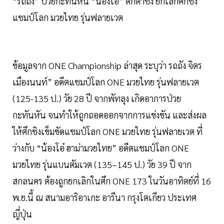
“รถถัง” ป่วยกะทันหัน “น้องโอ๋” ตกตาชั่ง ยกเลิกศึกชิง
แชมป์โลก มวยไทย รุ่นฟลายเวต
ข้อมูลจาก ONE Championship ล่าสุด ระบุว่า รถถัง จิตร
เมืองนนท์” อดีตแชมป์โลก ONE มวยไทย รุ่นฟลายเวต
(125-135 ป.) วัย 28 ปี จากพัทลุง เกิดอาการป่วย
กะทันหัน จนทำให้ถูกถอดออกจากการแข่งขัน และส่งผล
ให้ศึกชิงเข็มขัดแชมป์โลก ONE มวยไทย รุ่นฟลายเวต ที่
ว่างกับ “น้องโอ๋ ฮาม่ามวยไทย” อดีตแชมป์โลก ONE
มวยไทย รุ่นแบนตัมเวต (135–145 ป.) วัย 39 ปี จาก
สกลนคร ต้องถูกยกเลิกในศึก ONE 173 ในวันอาทิตย์ที่ 16
พ.ย.นี้ ณ สนามอาริอาเกะ อารีนา กรุงโตเกียว ประเทศ
ญี่ปุ่น