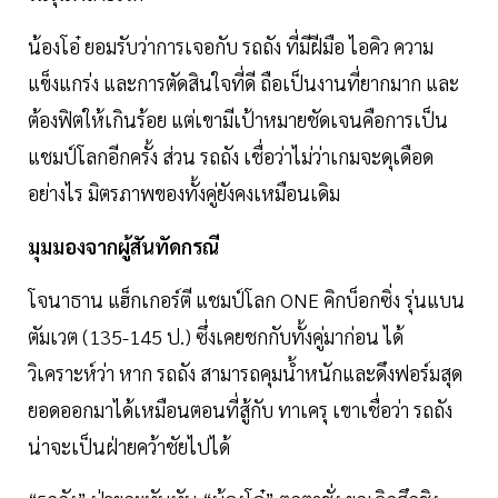
น้องโอ๋ ยอมรับว่าการเจอกับ รถถัง ที่มีฝีมือ ไอคิว ความ
แข็งแกร่ง และการตัดสินใจที่ดี ถือเป็นงานที่ยากมาก และ
ต้องฟิตให้เกินร้อย แต่เขามีเป้าหมายชัดเจนคือการเป็น
แชมป์โลกอีกครั้ง ส่วน รถถัง เชื่อว่าไม่ว่าเกมจะดุเดือด
อย่างไร มิตรภาพของทั้งคู่ยังคงเหมือนเดิม
มุมมองจากผู้สันทัดกรณี
โจนาธาน แฮ็กเกอร์ตี แชมป์โลก ONE คิกบ็อกซิ่ง รุ่นแบน
ตัมเวต (135-145 ป.) ซึ่งเคยชกกับทั้งคู่มาก่อน ได้
วิเคราะห์ว่า หาก รถถัง สามารถคุมน้ำหนักและดึงฟอร์มสุด
ยอดออกมาได้เหมือนตอนที่สู้กับ ทาเครุ เขาเชื่อว่า รถถัง
น่าจะเป็นฝ่ายคว้าชัยไปได้