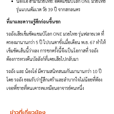
น้องโอ๋ ฮาม่ามวยไทย: อดีตแชมป์โลก ONE มวยไทย
รุ่นแบนตัมเวต วัย 39 ปี จากสกลนคร
ที่มาและความรู้สึกก่อนขึ้นชก
รถถังเสียเข็มขัดแชมป์โลก ONE มวยไทย รุ่นฟลายเวต ที่
ครองมานานกว่า 5 ปี ไปบนตาชั่งเมื่อเดือน พ.ย. 67 ทำให้
เข็มขัดเส้นนี้ว่างลง การชกครั้งนี้จึงเป็นโอกาสที่ รถถัง
ต้องการทวงคืนบัลลังก์ที่เคยเสียไปกลับมา
รถถัง และ น้องโอ๋ มีความสนิทสนมกันมานานกว่า 10 ปี
โดย รถถัง ยอมรับว่ารู้สึกเศร้าและลำบากใจไม่น้อยที่ต้อง
เจอพี่ชายที่ตนเคารพเหมือนอาจารย์คนหนึ่ง
ข่าวที่เกี่ยวข้อง