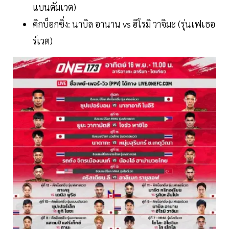
แบนตัมเวต)
คิกบ็อกซิ่ง: นาบิล อานาน vs ฮิโรมิ วาจิมะ (รุ่นเฟเธอ
ร์เวต)