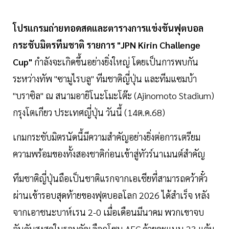
โปรแกรมถ่ายทอดสดและตารางการแข่งขันฟุตบอล
กระชับมิตรทีมชาติ รายการ "JPN Kirin Challenge
Cup"
กำลังจะเกิดขึ้นอย่างยิ่งใหญ่ โดยเป็นการพบกัน
ระหว่างทัพ "ซามูไรบลู" ทีมชาติญี่ปุ่น และทีมแซมบ้า
"บราซิล" ณ สนามอายิโนะโมะโต๊ะ (Ajinomoto Stadium)
กรุงโตเกียว ประเทศญี่ปุ่น วันนี้ (14ต.ค.68)
เกมกระชับมิตรนัดนี้มีความสำคัญอย่างยิ่งต่อการเตรียม
ความพร้อมของทั้งสองชาติก่อนเข้าสู่ทัวร์นาเมนต์สำคัญ
ทีมชาติญี่ปุ่นถือเป็นชาติแรกจากเอเชียที่สามารถคว้าตั๋ว
ผ่านเข้ารอบสุดท้ายของฟุตบอลโลก 2026 ได้สำเร็จ หลัง
จากเอาชนะบาห์เรน 2-0 เมื่อเดือนมีนาคม พวกเขาจบ
อันดับสูงสุดในรอบคัดเลือกโซน AFC ด้วยคะแนน 23 แต้ม