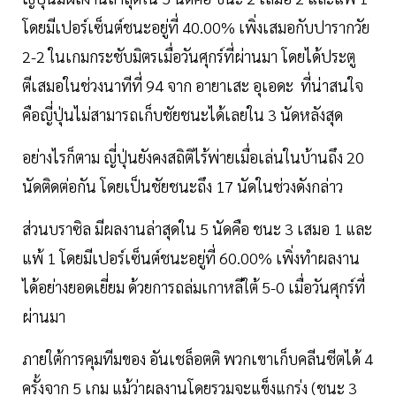
โดยมีเปอร์เซ็นต์ชนะอยู่ที่ 40.00% เพิ่งเสมอกับปารากวัย
2-2 ในเกมกระชับมิตรเมื่อวันศุกร์ที่ผ่านมา โดยได้ประตู
ตีเสมอในช่วงนาทีที่ 94 จาก อายาเสะ อุเอดะ ที่น่าสนใจ
คือญี่ปุ่นไม่สามารถเก็บชัยชนะได้เลยใน 3 นัดหลังสุด
อย่างไรก็ตาม ญี่ปุ่นยังคงสถิติไร้พ่ายเมื่อเล่นในบ้านถึง 20
นัดติดต่อกัน โดยเป็นชัยชนะถึง 17 นัดในช่วงดังกล่าว
ส่วนบราซิล มีผลงานล่าสุดใน 5 นัดคือ ชนะ 3 เสมอ 1 และ
แพ้ 1 โดยมีเปอร์เซ็นต์ชนะอยู่ที่ 60.00% เพิ่งทำผลงาน
ได้อย่างยอดเยี่ยม ด้วยการถล่มเกาหลีใต้ 5-0 เมื่อวันศุกร์ที่
ผ่านมา
ภายใต้การคุมทีมของ อันเชล็อตติ พวกเขาเก็บคลีนชีตได้ 4
ครั้งจาก 5 เกม แม้ว่าผลงานโดยรวมจะแข็งแกร่ง (ชนะ 3