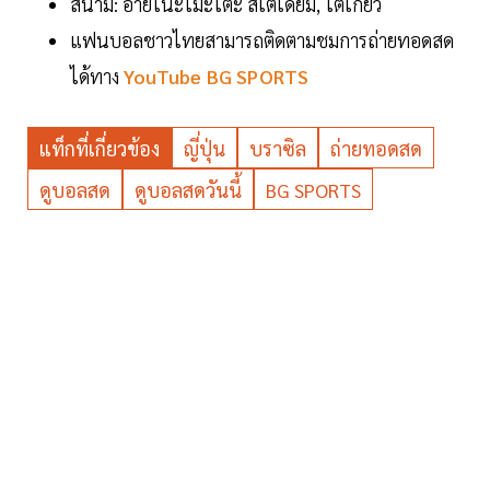
สนาม: อายิโนะโมะโต๊ะ สเตเดียม, โตเกียว
แฟนบอลชาวไทยสามารถติดตามชมการถ่ายทอดสด
ได้ทาง
YouTube BG SPORTS
แท็กที่เกี่ยวข้อง
ญี่ปุ่น
บราซิล
ถ่ายทอดสด
ดูบอลสด
ดูบอลสดวันนี้
BG SPORTS