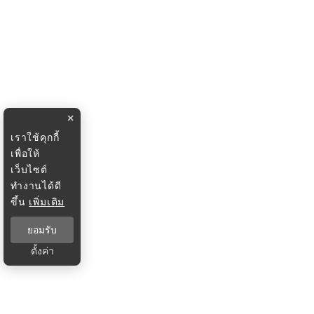
×
เราใช้คุกกี้
เพื่อให้
เว็บไซต์
ทำงานได้ดี
ขึ้น
เพิ่มเติม
ยอมรับ
ตั้งค่า