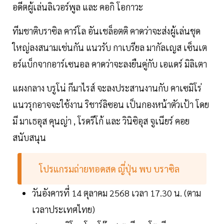
อดีตผู้เล่นลิเวอร์พูล และ คอกิ โอกาวะ
ทีมชาติบราซิล คาร์โล อันเชล็อตติ คาดว่าจะส่งผู้เล่นชุด
ใหญ่ลงสนามเช่นกัน แนวรับ กาเบรียล มากัลเญส เซ็นเต
อร์แบ็กจากอาร์เซนอล คาดว่าจะลงยืนคู่กับ เอแดร์ มิลิเตา
แผงกลาง บรูโน่ กีมาไรส์ จะลงประสานงานกับ คาเซมิโร่
แนวรุกอาจจะใช้งาน ริชาร์ลิซอน เป็นกองหน้าตัวเป้า โดย
มี มาเธอุส คุนญ่า , โรดรีโก้ และ วินิซิอุส จูเนียร์ คอย
สนับสนุน
โปรแกรมถ่ายทอดสด ญี่ปุ่น พบ บราซิล
วันอังคารที่ 14 ตุลาคม 2568 เวลา 17.30 น. (ตาม
เวลาประเทศไทย)