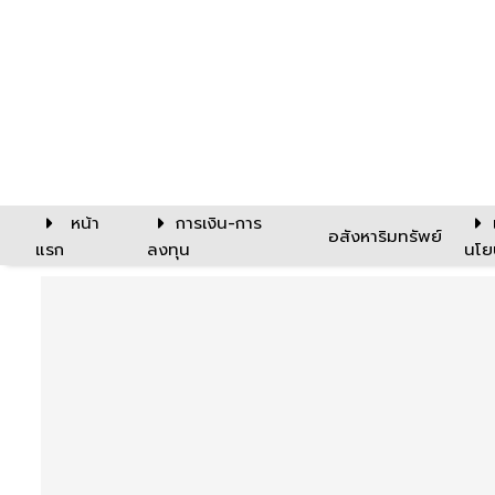
หน้า
การเงิน-การ
อสังหาริมทรัพย์
แรก
ลงทุน
นโย