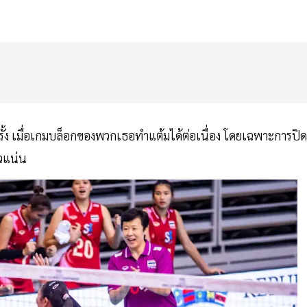
กครั้ง เมื่อเกมบล็อกของพวกเธอทำแต้มได้ต่อเนื่อง โดยเฉพาะการปิด
วแน่น