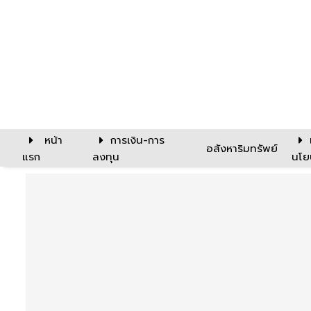
หน้า
การเงิน-การ
อสังหาริมทรัพย์
แรก
ลงทุน
นโย