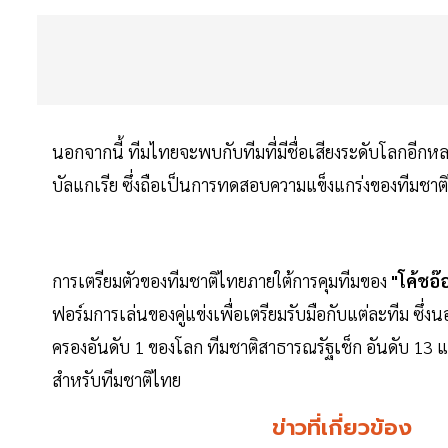
นอกจากนี้ ทีมไทยจะพบกับทีมที่มีชื่อเสียงระดับโลกอีกหล
บัลแกเรีย ซึ่งถือเป็นการทดสอบความแข็งแกร่งของทีมชาติไ
การเตรียมตัวของทีมชาติไทยภายใต้การคุมทีมของ
"โค้ชอ๊
ฟอร์มการเล่นของคู่แข่งเพื่อเตรียมรับมือกับแต่ละทีม ซึ่งนอก
ครองอันดับ 1 ของโลก ทีมชาติสาธารณรัฐเช็ก อันดับ 13 แล
สำหรับทีมชาติไทย
ข่าวที่เกี่ยวข้อง