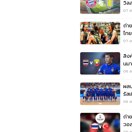
วิล
เวล
07 ส.
ถ่า
ไทย
เวี
07 ส.
ลิง
นมา
AS
06 ส.
ผลบ
รัส
20.
06 ส.
ถ่า
วอล