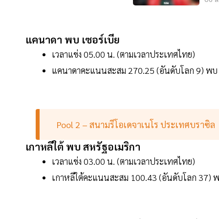
202
06 ส.
แคนาดา พบ เซอร์เบีย
เวลาแข่ง 05.00 น. (ตามเวลาประเทศไทย)
แคนาดาคะแนนสะสม 270.25 (อันดับโลก 9) พบ 
Pool 2 – สนามรีโอเดจาเนโร ประเทศบราซิล
เกาหลีใต้ พบ สหรัฐอเมริกา
เวลาแข่ง 03.00 น. (ตามเวลาประเทศไทย)
เกาหลีใต้คะแนนสะสม 100.43 (อันดับโลก 37) 