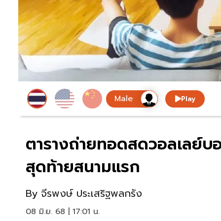
Play
ตารางถ่ายทอดสดวอลเลย์บอลว
สุดท้ายสนามแรก
By
จีรพงษ์ ประเสริฐพลกรัง
08 มิ.ย. 68 | 17:01 น.