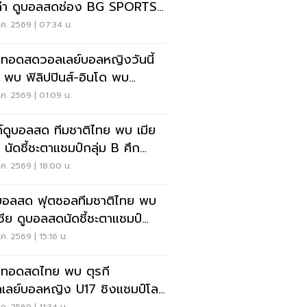
ล่า ดูบอลสดช่อง BG SPORTS
า 19.00 น.
ค. 2569 | 07:34 น.
ยทอดสดวอลเลย์บอลหญิงวันนี้
 พบ ฟิลิปปินส์-อินโด พบ
ยดนาม SEA V CUP 2026
ค. 2569 | 01:09 น.
ค์ดูบอลสด ทีมชาติไทย พบ เมีย
 นัดชี้ชะตาแชมป์กลุ่ม B ศึก
EAN HYUNDAI CUP 2026
ค. 2569 | 18:00 น.
อลสด ฟุตซอลทีมชาติไทย พบ
เซีย ดูบอลสดนัดชี้ชะตาแชมป์
30 น.
ค. 2569 | 15:16 น.
ยทอดสดไทย พบ ตุรกี
เลย์บอลหญิง U17 ชิงแชมป์โลก