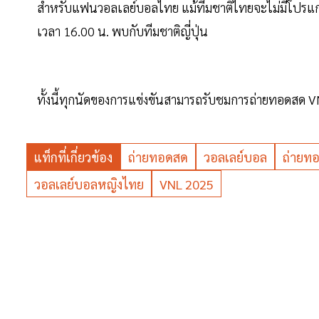
สำหรับแฟนวอลเลย์บอลไทย แม้ทีมชาติไทยจะไม่มีโปรแกรมในว
เวลา 16.00 น. พบกับทีมชาติญี่ปุ่น
ทั้งนี้ทุกนัดของการแข่งขันสามารถรับชมการถ่ายทอดสด VNL
แท็กที่เกี่ยวข้อง
ถ่ายทอดสด
วอลเลย์บอล
ถ่ายทอ
วอลเลย์บอลหญิงไทย
VNL 2025