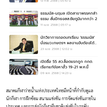
ระบบนิเวศ
13 ก.พ. 2568 | 05:10 น.
ธรรมนัส-นฤมล เปิดสาขาพรรคกล้า
ธรรม ลั่นปักธงสส.ชัยภูมิมากกว่า 2
11 เม.ย. 2568 | 05:17 น.
นักวิชาการถอดบทเรียน 'ธรรมนัส'
นั่งรมว.เกษตรฯ ผลงานจับต้องได้
จริง
23 เม.ย. 2568 | 12:02 น.
เปิดชื่อ 55 สว.ล็อตแรกถูก กกต.
เรียกแก้ข้อหาฮั้ว 19-21 พ.ค.นี้
09 พ.ค. 2568 | 14:23 น.
สมาคมกีฬาว่ายน้ำแห่งประเทศไทยมีหน้าที่กำกับดูแล
นักกีฬา การฝึกซ้อม สนามแข่งขัน การจัดแข่งขันภายใน
ประเทศ และการส่งนักกีฬาทีมชาติแข่งขันในระดับ