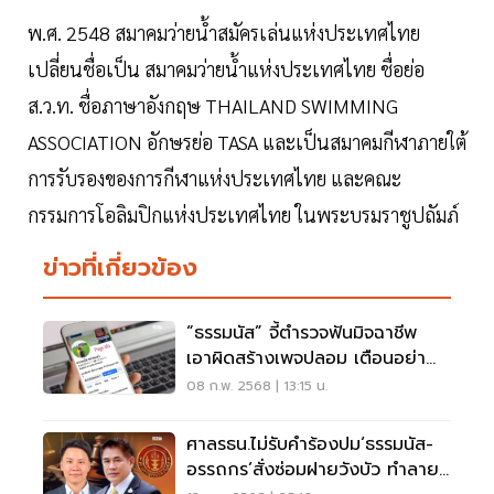
พ.ศ. 2548 สมาคมว่ายน้ำสมัครเล่นแห่งประเทศไทย
เปลี่ยนชื่อเป็น สมาคมว่ายน้ำแห่งประเทศไทย ชื่อย่อ
ส.ว.ท. ชื่อภาษาอังกฤษ THAILAND SWIMMING
ASSOCIATION อักษรย่อ TASA และเป็นสมาคมกีฬาภายใต้
การรับรองของการกีฬาแห่งประเทศไทย และคณะ
กรรมการโอลิมปิกแห่งประเทศไทย ในพระบรมราชูปถัมภ์
ข่าวที่เกี่ยวข้อง
“ธรรมนัส” จี้ตำรวจฟันมิจฉาชีพ
เอาผิดสร้างเพจปลอม เตือนอย่า
หลงเชื่อ
08 ก.พ. 2568 | 13:15 น.
ศาลรธน.ไม่รับคำร้องปม‘ธรรมนัส-
อรรถกร’สั่งซ่อมฝายวังบัว ทำลาย