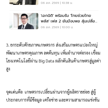
ถึง ม.3
06 ส.ค. 2569 | 10:38 น.
'เอกนิติ' พร้อมรับ 'ไทยช่วยไทย
พลัส' เฟส 2 ยันมีงบพอ ลุ้นเปลี่ยน
สูตรคืน 'คนละครึ่ง'
06 ส.ค. 2569 | 10:00 น.
3. ยกระดับศักยภาพเกษตรกร ส่งเสริมเกษตรแปลงใหญ่
พัฒนาเกษตรคุณภาพ ลดต้นทุน เพิ่มอำนาจต่อรอง เชื่อม
โยงเทคโนโลยีผ่าน Big Data ผลักดันสินค้าเกษตรสู่มูลค่า
สูง
จุดเด่นคือ เกษตรกรเปลี่ยนผ่านจากผู้ผลิตรายย่อย สู่ผู้
ประกอบการที่มีข้อมูล เครือข่าย และความสามารถแข่งขัน