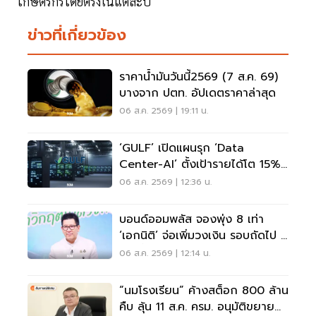
เกษตรกรโดยตรงในแต่ละปี
ข่าวที่เกี่ยวข้อง
ราคาน้ำมันวันนี้2569 (7 ส.ค. 69)
บางจาก ปตท. อัปเดตราคาล่าสุด
06 ส.ค. 2569 | 19:11 น.
‘GULF’ เปิดแผนรุก ‘Data
Center-AI’ ตั้งเป้ารายได้โต 15%
เดินหน้าลงทุนยุโรป
06 ส.ค. 2569 | 12:36 น.
บอนด์ออมพลัส จองพุ่ง 8 เท่า
‘เอกนิติ’ จ่อเพิ่มวงเงิน รอบถัดไป 4
ก.ย.นี้
06 ส.ค. 2569 | 12:14 น.
“นมโรงเรียน” ค้างสต็อก 800 ล้าน
คืบ ลุ้น 11 ส.ค. ครม. อนุมัติขยาย