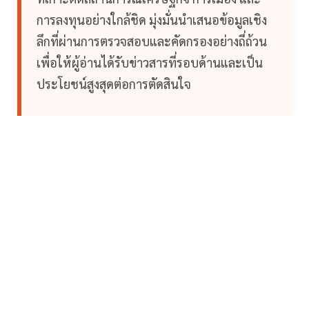
การลงทุนอย่างใกล้ชิด มุ่งมั่นนำเสนอข้อมูลเชิง
ลึกที่ผ่านการตรวจสอบและคัดกรองอย่างถี่ถ้วน
เพื่อให้ผู้อ่านได้รับข่าวสารที่รอบด้านและเป็น
ประโยชน์สูงสุดต่อการตัดสินใจ