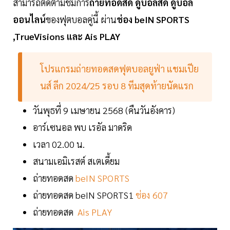
สามารถติดตามชมการ
ถ่ายทอดสด ดูบอลสด ดูบอล
ออนไลน์
ของฟุตบอลคู่นี้ ผ่าน
ช่อง beIN SPORTS
,TrueVisions และ Ais PLAY
โปรแกรมถ่ายทอดสดฟุตบอลยูฟ่า แชมเปีย
นส์ ลีก 2024/25 รอบ 8 ทีมสุดท้ายนัดแรก
วันพุธที่ 9 เมษายน 2568 (คืนวันอังคาร)
อาร์เซนอล พบ เรอัล มาดริด
เวลา 02.00 น.
สนามเอมิเรสต์ สเตเดี้ยม
ถ่ายทอดสด
beIN SPORTS
ถ่ายทอดสด beIN SPORTS1
ช่อง 607
ถ่ายทอดสด
Ais PLAY