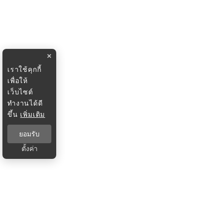
×
เราใช้คุกกี้
เพื่อให้
เว็บไซต์
ทำงานได้ดี
ขึ้น
เพิ่มเติม
ยอมรับ
ตั้งค่า