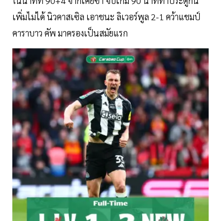
ในนาทีที่ 90+4 จากเคียซ่า จบเกม 90 นาทีทำประตูกัน
เพิ่มไม่ได้ นิวคาสเซิล เอาชนะ ลิเวอร์พูล 2-1 คว้าแชมป์
คาราบาว คัพ มาครองเป็นสมัยแรก