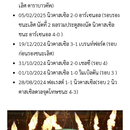
เลิศ คาราบาวคัพ)
05/02/2025 นิวคาสเซิล 2-0 อาร์เซนอล (รอบรอง
ชนะเลิศ นัดที่ 2 ผลรวมประตูสองนัด นิวคาสเซิล
ชนะ อาร์เซนอล 4-0 )
19/12/2024 นิวคาสเซิล 3-1 เบรนท์ฟอร์ด (รอบ
ก่อนรองชนะเลิศ)
31/10/2024 นิวคาสเซิล 2-0 เชลซี (รอบ 4)
01/10/2024 นิวคาสเซิล 1-0 วิมเบิลดัน (รอบ 3 )
28/08/2024 ฟอเรสต์ 1-1 นิวคาสเซิล(รอบ 2 นิว
คาสเซิลดวลจุดโทษชนะ 4-3)