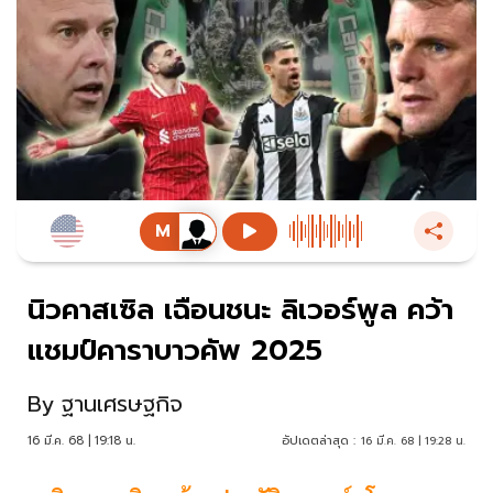
นิวคาสเซิล เฉือนชนะ ลิเวอร์พูล คว้า
แชมป์คาราบาวคัพ 2025
By
ฐานเศรษฐกิจ
16 มี.ค. 68 | 19:18 น.
อัปเดตล่าสุด :
16 มี.ค. 68 | 19:28 น.