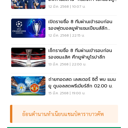
บอลสด
12 มี.ค. 2568 | 10:07 น.
เปิดรายชื่อ 8 ทีมผ่านเข้ารอบก่อน
รองฟุตบอลยูฟ่าแชมเปียนส์ลีก
UCL
12 มี.ค. 2568 | 22:15 น.
เช็กรายชื่อ 8 ทีมผ่านเข้ารอบก่อน
รองชนะเลิศ ศึกยูฟ่ายูโรปาลีก
13 มี.ค. 2568 | 22:00 น.
ถ่ายทอดสด เลสเตอร์ ซิตี้ พบ แมน
ยู ดูบอลสดพรีเมียร์ลีก 02.00 น.
15 มี.ค. 2568 | 19:00 น.
ย้อนตำนานทำเนียบแชมป์คาราบาวคัพ