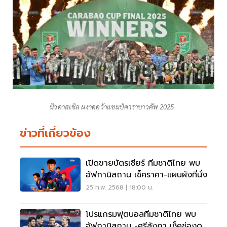
นิวคาสเซิล ผงาดคว้าแชมป์คาราบาวคัพ 2025
ข่าวที่เกี่ยวข้อง
เปิดขายบัตรเชียร์ ทีมชาติไทย พบ
อัฟกานิสถาน เช็คราคา-แผนผังที่นั่ง
25 ก.พ. 2568 | 18:00 น.
โปรแกรมฟุตบอลทีมชาติไทย พบ
อัฟกานิสถาน -ศรีลังกา เช็คช่องดู