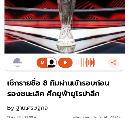
เช็กรายชื่อ 8 ทีมผ่านเข้ารอบก่อน
รองชนะเลิศ ศึกยูฟ่ายูโรปาลีก
By
ฐานเศรษฐกิจ
13 มี.ค. 68 | 22:00 น.
อัปเดตล่าสุด :
14 มี.ค. 68 | 02:46 น.