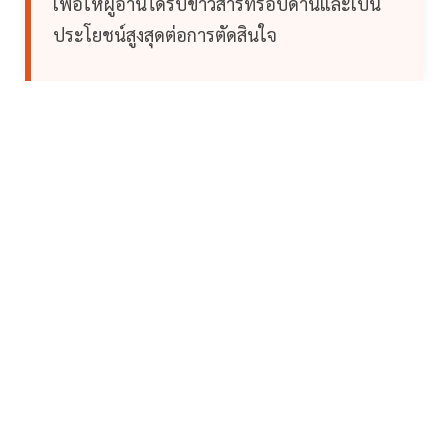
เพื่อให้ผู้อ่านได้รับข่าวสารที่รอบด้านและเป็น
ประโยชน์สูงสุดต่อการตัดสินใจ