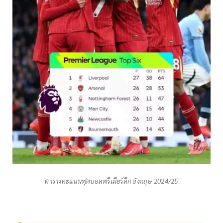
ตารางคะแนนฟุตบอลพรีเมียร์ลีก อังกฤษ 2024/25