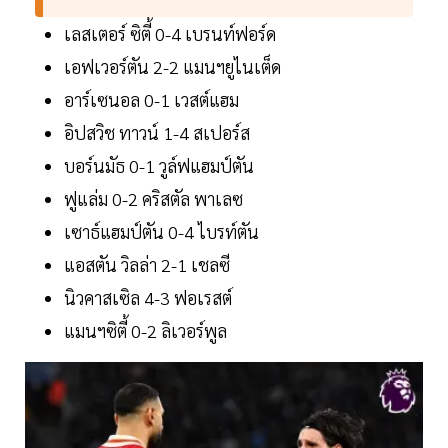
เลสเตอร์ ซิตี้ 0-4 เบรนท์ฟอร์ด
เอฟเวอร์ตัน 2-2 แมนฯยูไนเต็ด
อาร์เซนอล 0-1 เวสต์แฮม
อิปสวิช ทาวน์ 1-4 สเปอร์ส
บอร์นมัธ 0-1 วูล์ฟแฮมป์ตัน
ฟูแล่ม 0-2 คริสตัล พาเลซ
เซาธ์แฮมป์ตัน 0-4 ไบรท์ตัน
แอสตัน​ วิลล่า​ 2-1 เชลซี​
นิวคาสเซิล 4-3 ฟอเรสต์
แมนฯซิตี้ 0-2 ลิเวอร์พูล