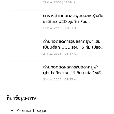
13 ก.พ. 2568 | 12:59 น.
ตารางถ่ายทอดสดฟุตบอลหญิงทีม
ชาติไทย U20 ลุยศึก Four
Nations Tournament 2025
17 ก.พ. 2568 | 21:00 น.
ถ่ายทอดสดการจับสลากยูฟ่าแชม
เปียนส์ลีก UCL รอบ 16 ทีม เปแอ
สเช VS ลิเวอร์พูล
21 ก.พ. 2568 | 08:47 น.
ถ่ายทอดสดผลการจับสลากยูฟ่า
ยูโรปา ลีก รอบ 16 ทีม เรอัล โซเซีย
ดาด VS แมนยู
21 ก.พ. 2568 | 09:25 น.
ที่มาข้อมูล-ภาพ
Premier League