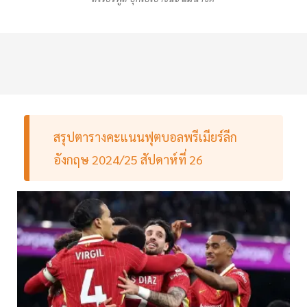
สรุปตารางคะแนนฟุตบอลพรีเมียร์ลีก
อังกฤษ 2024/25 สัปดาห์ที่ 26