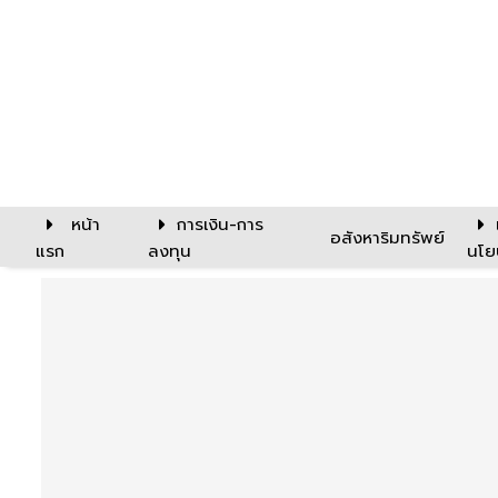
หน้า
การเงิน-การ
อสังหาริมทรัพย์
แรก
ลงทุน
นโย