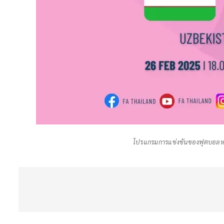
โปรแกรมการแข่งขันของฟุตบอลหญ