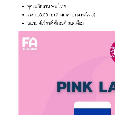
อุซเบกิสถาน พบ ไทย
เวลา 18.00 น. (ตามเวลาประเทศไทย)
สนาม ฮัมริยาห์ ซีเอสซี สเตเดียม