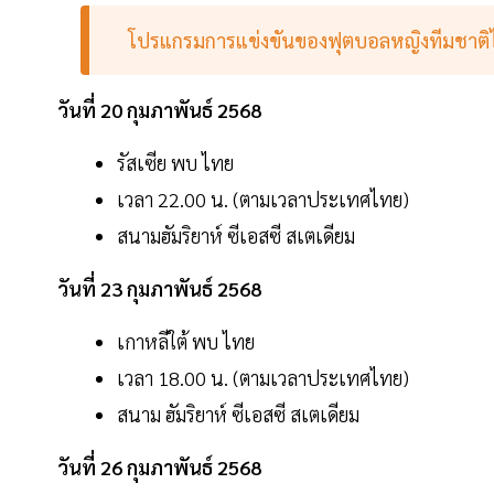
โปรแกรมการแข่งขันของฟุตบอลหญิงทีมชาติไ
วันที่ 20 กุมภาพันธ์ 2568
รัสเซีย พบ ไทย
เวลา 22.00 น. (ตามเวลาประเทศไทย)
สนามฮัมริยาห์ ซีเอสซี สเตเดียม
วันที่ 23 กุมภาพันธ์ 2568
เกาหลีใต้ พบ ไทย
เวลา 18.00 น. (ตามเวลาประเทศไทย)
สนาม ฮัมริยาห์ ซีเอสซี สเตเดียม
วันที่ 26 กุมภาพันธ์ 2568