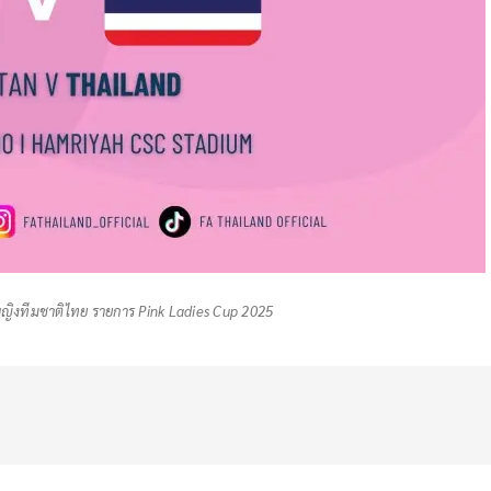
ิงทีมชาติไทย รายการ Pink Ladies Cup 2025