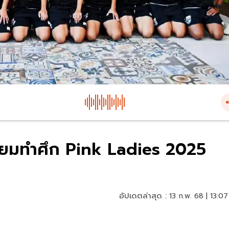
ียมทำศึก Pink Ladies 2025
อัปเดตล่าสุด :
13 ก.พ. 68 | 13:07