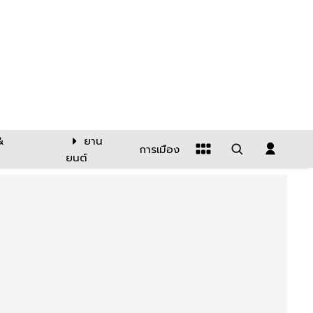
&
ยาน
การเมือง
ยนต์