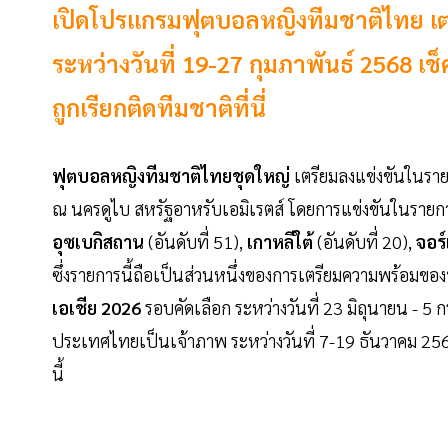
เปิดโปรแกรมฟุตบอลหญิงทีมชาติไทย เตรี
ระหว่างวันที่ 19-27 กุมภาพันธ์ 2568 เ
ถูกเรียกติดทีมชาติที่นี่
ฟุตบอลหญิงทีมชาติไทยชุดใหญ่
เตรียมลงแข่งขันในรา
ณ นครดูไบ สหรัฐอาหรับเอมิเรตส์ โดยการแข่งขันในรายการ
อุซเบกิสถาน
(อันดับที่ 51),
เกาหลีใต้
(อันดับที่ 20),
จอร
ซึ่งรายการนี้ถือเป็นส่วนหนึ่งของการเตรียมความพร้อมของ
เอเชีย 2026
รอบคัดเลือก ระหว่างวันที่ 23 มิถุนายน - 
ประเทศไทยเป็นเจ้าภาพ ระหว่างวันที่ 7-19 ธันวาคม 2
นี้