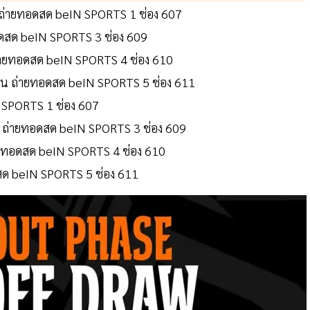
าด ถ่ายทอดสด beIN SPORTS 1 ช่อง 607
ยทอดสด beIN SPORTS 3 ช่อง 609
ถ่ายทอดสด beIN SPORTS 4 ช่อง 610
ซ่น ถ่ายทอดสด beIN SPORTS 5 ช่อง 611
N SPORTS 1 ช่อง 607
าย ถ่ายทอดสด beIN SPORTS 3 ช่อง 609
่ายทอดสด beIN SPORTS 4 ช่อง 610
ดสด beIN SPORTS 5 ช่อง 611