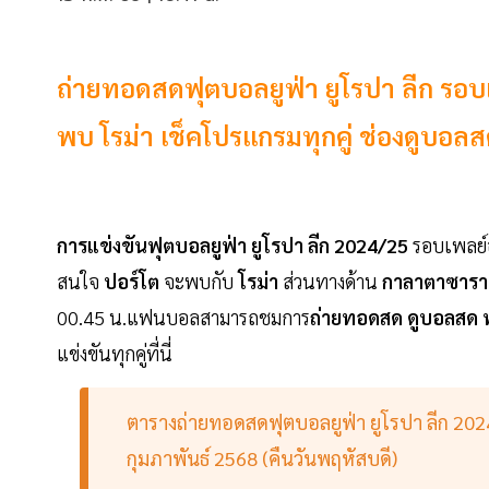
ถ่ายทอดสดฟุตบอลยูฟ่า ยูโรปา ลีก รอบเ
พบ โรม่า เช็คโปรแกรมทุกคู่ ช่องดูบอลส
การแข่งขันฟุตบอลยูฟ่า ยูโรปา ลีก 2024/25
รอบเพลย์อ
สนใจ
ปอร์โต
จะพบกับ
โรม่า
ส่วนทางด้าน
กาลาตาซารา
00.45 น.แฟนบอลสามารถชมการ
ถ่ายทอดสด ดูบอลสด
แข่งขันทุกคู่ที่นี่
ตารางถ่ายทอดสดฟุตบอลยูฟ่า ยูโรปา ลีก 2024
กุมภาพันธ์ 2568 (คืนวันพฤหัสบดี)