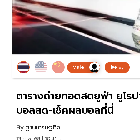
Play
ตารางถ่ายทอดสดยูฟ่า ยูโรป
บอลสด-เช็คผลบอลที่นี่
By
ฐานเศรษฐกิจ
13 ก.พ. 68 | 10:41 น.