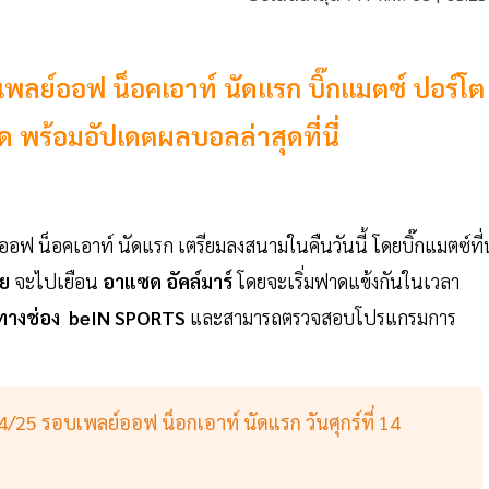
พลย์ออฟ น็อคเอาท์ นัดแรก บิ๊กแมตซ์ ปอร์โต
ด พร้อมอัปเดตผลบอลล่าสุดที่นี่
อฟ น็อคเอาท์ นัดแรก เตรียมลงสนามในคืนวันนี้ โดยบิ๊กแมตซ์ที่น
ย
จะไปเยือน
อาแซด อัคล์มาร์
โดยจะเริ่มฟาดแข้งกันในเวลา
 ทางช่อง beIN SPORTS
และสามารถตรวจสอบโปรแกรมการ
/25 รอบเพลย์ออฟ น็อกเอาท์ นัดแรก วันศุกร์ที่ 14