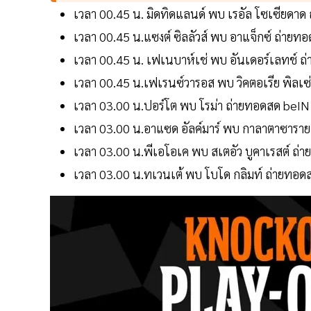
เวลา 00.45 น. มิดทิดแลนด์ พบ เรอัล โซเซียด
เวลา 00.45 น.แซงต์ ซิลลัวส์ พบ อาแจ็กซ์ ถ่า
เวลา 00.45 น. เฟเนบาห์เช่ พบ อันเดอร์เลทช์ 
เวลา 00.45 น.เฟเรนซ์วารอส พบ วิคตอเรีย พิลเ
เวลา 03.00 น.ปอร์โต พบ โรม่า ถ่ายทอดสด beI
เวลา 03.00 น.อาแซด อัลค์มาร์ พบ กาลาตาซาร
เวลา 03.00 น.พีเอโอเค พบ สเตอัว บูคาเรสต์ ถ
เวลา 03.00 น.ทเวนเต้ พบ โบโด กลิมท์ ถ่ายทอ