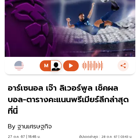
อาร์เซนอล เจ๊า ลิเวอร์พูล เช็คผล
บอล-ตารางคะแนนพรีเมียร์ลีกล่าสุด
ที่นี่
By
ฐานเศรษฐกิจ
27 ต.ค. 67 | 18:48 น.
อัปเดตล่าสุด :
28 ต.ค. 67 | 03:43 น.