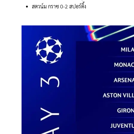
สตวน์ม กราซ 0-2 สปอร์ติ้ง