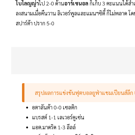
โบโลญญ่า
ไป 2-0 ด้าน
อาร์เซนอล
ก็เก็บ 3 คะแนนได้สำ
ลงสนามเมื่อคืนวาน ลิเวอร์พูลและแมนฯซิตี้ ก็ไม่พลาด โด
สปาร์ต้า ปราก 5-0
สรุปผลการแข่งขันฟุตบอลยูฟ่าแชมเปียนส์ลีก U
อตาลันต้า 0-0 เซลติก
แบรสต์ 1-1 เลเวอร์คูเซ่น
แอต.มาดริด 1-3 ลีลล์