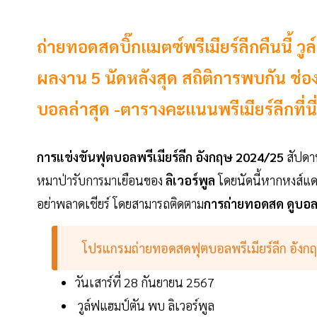
ถ่ายทอดสดบิ๊กแมตซ์พรีเมียร์ลีกคืนนี้ วูล
ผลงาน 5 นัดหลังสุด สถิติการพบกัน ช่
บอลล่าสุด -ตารางคะแนนพรีเมียร์ลีกที่นี่
การแข่งขันฟุตบอลพรีเมียร์ลีก อังกฤษ 2024/25
สัปดาห
หมาป่ารับการมาเยือนของ
ลิเวอร์พูล
โดยนัดนี้หากหงส์แ
อย่าพลาดเชียร์ โดยสามารถติดตาม
การถ่ายทอดสด ดูบอลส
โปรแกรมถ่ายทอดสดฟุตบอลพรีเมียร์ลีก อังกฤษ
วันเสาร์ที่ 28 กันยายน 2567
วูล์ฟแฮมป์ตัน พบ ลิเวอร์พูล