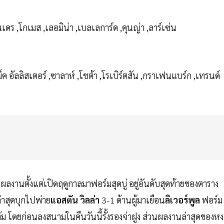
ันเดร ,โกเมส ,เลอมิน่า ,เบลเลการ์ด ,คุนญ่า ,ลาร์เซ่น
ค อัลลิสเตอร์ ,ซาลาห์ ,โชต้า ,โรเบิร์ตสัน ,กราเฟนแบร์ก ,เทรนด์
ผลงานตั้งแต่เปิดฤดูกาลมาฟอร์มสุดบู่ อยู่อันดับสุดท้ายของตาราง
่าสุดบุกไปพ่าย
แอสตัน วิลล่า
3-1 ด้านผู้มาเยือน
ลิเวอร์พูล
ฟอร์ม
ม โดยก่อนลงสนามในคืนวันนี้รั้งรองจ่าฝูง ส่วนผลงานล่าสุดของหง