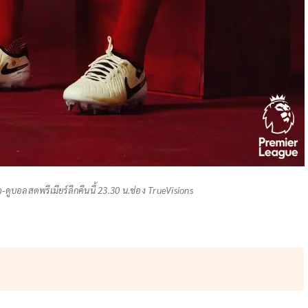
ดูบอลสดพรีเมียร์ลีกคืนนี้ 23.30 น.ช่อง TrueVisions