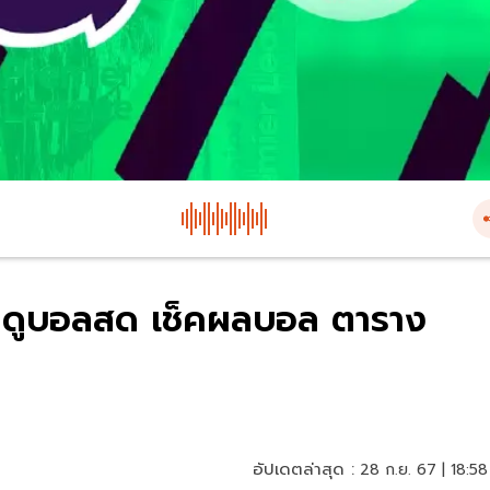
 ดูบอลสด เช็ค​ผล​บอล​ ตาราง
อัปเดตล่าสุด :
28 ก.ย. 67 | 18:58