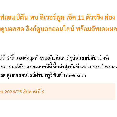
์ฟแฮมป์ตัน พบ ลิเวอร์พูล เช็ค 11 ตัวจริง ส่อง
องดูบอลสด ลิงก์ดูบอลออนไลน์ พร้อมอัพเดตผ
์ที่ 6 บิ๊กแมตซ์คู่สุดท้ายของคืนวันเสาร์
วูล์ฟแฮมป์ตัน
เปิดรัง
ดงเอาชนะได้จะแซง
แมนฯซิตี้ ขึ้นจ่าฝูงทันที
แฟนบอลอย่าพลาด
ด ดูบอลออนไลน์ผ่าน ทรูวิชั่นส์ TrueVision
 2024/25 สัปดาห์ที่ 6