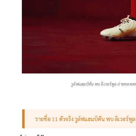
วูล์ฟแฮมป์ตัน พบ ลิเวอร์พูล ถ่ายทอดสด-
รายชื่อ 11 ตัวจริง วูล์ฟแฮมป์ตัน พบ ลิเวอร์พูล