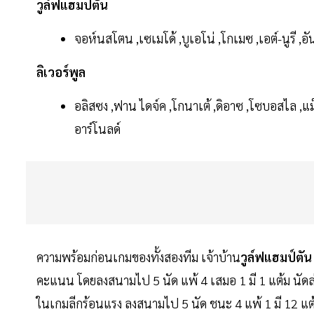
วูล์ฟแฮมป์ตัน
จอห์นสโตน ,เซเมโด้ ,บูเอโน่ ,โกเมซ ,เอต์-นูรี ,อ
ลิเวอร์พูล
อลิสซง ,ฟาน ไดจ์ค ,โกนาเต้ ,ดิอาซ ,โซบอสไล ,แม็
อาร์โนลด์
ความพร้อมก่อนเกมของทั้งสองทีม เจ้าบ้าน
วูล์ฟแฮมป์ตัน
คะแนน โดยลงสนามไป 5 นัด แพ้ 4 เสมอ 1 มี 1 แต้ม นัดล
ในเกมลีกร้อนแรง ลงสนามไป 5 นัด ชนะ 4 แพ้ 1 มี 12 แต้