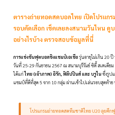
ตารางถ่ายทอดสดบอลไทย เปิดโปรแกรมฟ
รอบคัดเลือก เช็คเลยลงสนามวันไหน ดูบ
อย่างไรบ้าง ตรวจสอบข้อมูลที่นี่
การแข่งขันฟุตบอลชิงแชมป์เอเชีย
รุ่นอายุไม่เกิน 20 ป
วันที่ 25-29 กันยายน 2567 ณ สนามบุรีรัมย์ ซิตี้ สเตเดียม จั
ได้แก่
ไทย (เจ้าภาพ) อิรัก, ฟิลิปปินส์ และ บรูไน
ซึ่งรูป
แชมป์ที่ดีที่สุด 5 จาก 10 กลุ่ม ผ่านเข้าไปเล่นรอบสุดท้า
โปรแกรมถ่ายทอดสดทีมชาติไทย U20 ลุยศึกฟุตบ