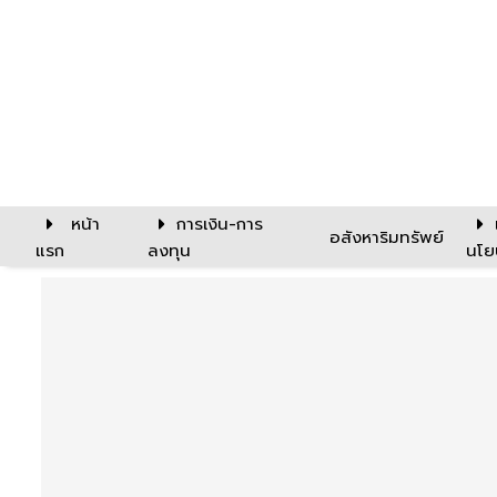
หน้า
การเงิน-การ
อสังหาริมทรัพย์
แรก
ลงทุน
นโย