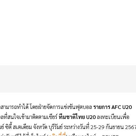
็สามารถทำได้ โดยฝ่ายจัดการแข่งขันฟุตบอล
รายการ AFC U20
ที่สนใจเข้ามาติดตามเชียร์
ทีมชาติไทย U20
ลงทะเบียนเพื่อ
มย์ ซิตี้ สเตเดียม จังหวัด บุรีรัมย์ ระหว่างวันที่ 25-29 กันยายน 256