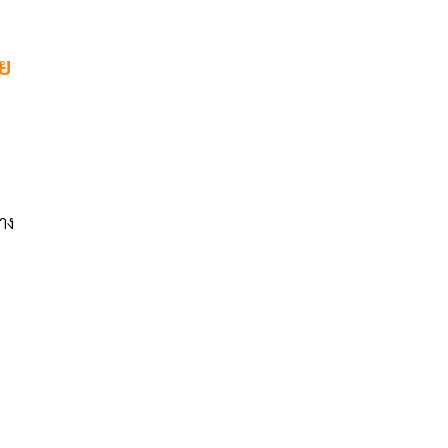
ีย
าง