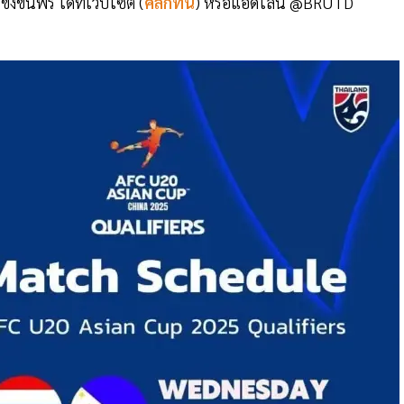
งขันฟรี ได้ที่เว็บไซต์ (
คลิกที่นี่
) หรือแอดไลน์ @BRUTD