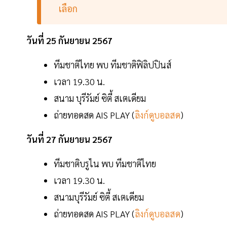
เลือก
วันที่ 25 กันยายน 2567
ทีมชาติไทย พบ ทีมชาติฟิลิปปินส์
เวลา 19.30 น.
สนาม บุรีรัมย์ ซิตี้ สเตเดียม
ถ่ายทอดสด AIS PLAY (
ลิงก์ดูบอลสด
)
วันที่ 27 กันยายน 2567
ทีมชาติบรูไน พบ ทีมชาติไทย
เวลา 19.30 น.
สนามบุรีรัมย์ ซิตี้ สเตเดียม
ถ่ายทอดสด AIS PLAY (
ลิงก์ดูบอลสด
)