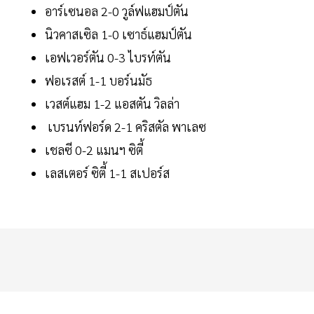
อาร์เซนอล 2-0 วูล์ฟแฮมป์ตัน
นิวคาสเซิล 1-0 เซาธ์แฮมป์ตัน
เอฟเวอร์ตัน 0-3 ไบรท์ตัน
ฟอเรสต์ 1-1 บอร์นมัธ
เวสต์แฮม​ 1-2 แอสตัน วิลล่า
เบรนท์ฟอร์ด 2-1 คริสตัล พาเลซ
เชลซี 0-2 แมนฯ ซิตี้
เลสเตอร์ ซิตี้ 1-1 สเปอร์ส