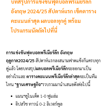
บทสรุปการแข่งขันฟุตบอลพรีเมียร์ลีก
อังกฤษ 2024/25 สัปดาห์แรก เช็คตาราง
คะแนนล่าสุด ผลบอลทุกคู่ พร้อม
โปรแกรมนัดถัดไปที่นี่
การแข่งขันฟุตบอลพรีเมียร์ลีก อังกฤษ
ฤดูกาล2024/25
สัปดาห์แรกลงสนามฟาดแข้งกันครบทุก
คู่แล้ว โดยบทสรุป
ผลบอลพรีเมียร์ลีก
จะออกมาเป็น
อย่างไรและ
ตารางคะแนนพรีเมียร์ลีกล่าสุด
จะเป็นทีม
ไหน
"ฐานเศรษฐกิจ"
รวบรวมมานำเสนอดังต่อไปนี้
แมนฯยู​ไนเต็ด​ 1-0 ฟูแล่ม​
อิปสวิช ทาวน์ 0-2 ลิเวอร์พูล