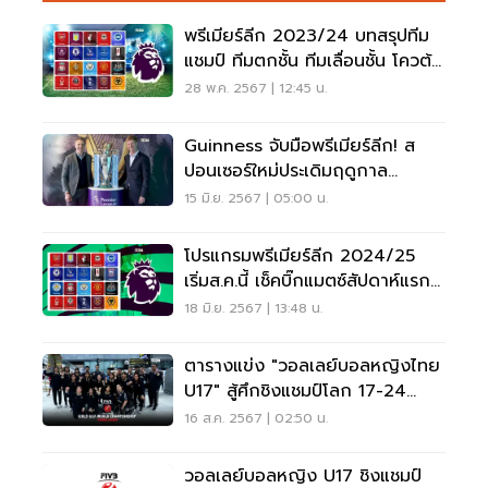
พรีเมียร์ลีก 2023/24 บทสรุปทีม
แชมป์ ทีมตกชั้น ทีมเลื่อนชั้น โควต้า
บอลยุโรป
28 พ.ค. 2567 | 12:45 น.
Guinness จับมือพรีเมียร์ลีก! ส
ปอนเซอร์ใหม่ประเดิมฤดูกาล
2024/25
15 มิ.ย. 2567 | 05:00 น.
โปรแกรมพรีเมียร์ลีก 2024/25
เริ่มส.ค.นี้ เช็คบิ๊กแมตซ์สัปดาห์แรกที่
นี่
18 มิ.ย. 2567 | 13:48 น.
ตารางแข่ง "วอลเลย์บอลหญิงไทย
U17" สู้ศึกชิงแชมป์โลก 17-24
ส.ค.67
16 ส.ค. 2567 | 02:50 น.
วอลเลย์บอลหญิง U17 ชิงแชมป์