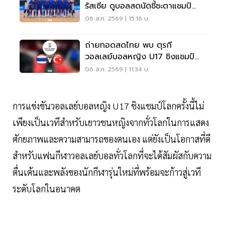
รัสเซีย ดูบอลสดนัดชี้ชะตาแชมป์
20.30 น.
06 ส.ค. 2569 | 15:16 น.
ถ่ายทอดสดไทย พบ ตุรกี
วอลเลย์บอลหญิง U17 ชิงแชมป์
โลก 2026 ตีสี่ 7 ส.ค. 69
06 ส.ค. 2569 | 11:34 น.
การแข่งขันวอลเลย์บอลหญิง U17 ชิงแชมป์โลกครั้งนี้ไม่
เพียงเป็นเวทีสำหรับเยาวชนหญิงจากทั่วโลกในการแสดง
ศักยภาพและความสามารถของตนเอง แต่ยังเป็นโอกาสที่ดี
สำหรับแฟนกีฬาวอลเลย์บอลทั่วโลกที่จะได้สัมผัสกับความ
ตื่นเต้นและพลังของนักกีฬารุ่นใหม่ที่พร้อมจะก้าวสู่เวที
ระดับโลกในอนาคต