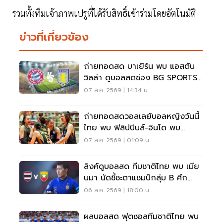
รวมทั้งทีมเจ้าภาพเปรูที่ได้รับสิทธิ์เข้าร่วมโดยอัตโนมัติ
ข่าวที่เกี่ยวข้อง
ถ่ายทอดสด บาเยิร์น พบ แอสตัน
วิลล่า ดูบอลสดช่อง BG SPORTS
เวลา 19.00 น.
07 ส.ค. 2569 | 14:34 น.
ถ่ายทอดสดวอลเลย์บอลหญิงวันนี้
ไทย พบ ฟิลิปปินส์-อินโด พบ
เวียดนาม SEA V CUP 2026
07 ส.ค. 2569 | 01:09 น.
ลิงค์ดูบอลสด ทีมชาติไทย พบ เมีย
นมา นัดชี้ชะตาแชมป์กลุ่ม B ศึก
ASEAN HYUNDAI CUP 2026
06 ส.ค. 2569 | 18:00 น.
ผลบอลสด ฟุตซอลทีมชาติไทย พบ