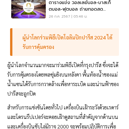
ตารางแข่ง วอลเลย์บอล-บาสเก็
ตบอล-ฟุตบอล ถ่ายทอดสด
โอลิมปิกวันนี้ 27 ก.ค. 67
26 ก.ค. 2567 | 05:46 น.
ผู้นำโลกร่วมพิธีเปิดโอลิมปิกปารีส 2024 ได้
รับการคุ้มครอง
ผู้นำโลกจำนวนมากจะมาร่วมพิธีเปิดที่กรุงปารีส ซึ่งจะได้
รับการคุ้มครองโดยพลซุ่มยิงบนหลังคา พื้นท้องน้ำของแม่
น้ำแซนได้รับการกวาดล้างเพื่อหาระเบิด และน่านฟ้าของ
ปารีสจะถูกปิด
สำหรับการแข่งขันโดยทั่วไป เครื่องบินเฝ้าระวังด้วยเรดาร์
และโดรนรีปเปอร์จะคอยเฝ้าดูสถานที่สำคัญจากด้านบน
และเครื่องบินขับไล่มิราจ 2000 จะพร้อมปฏิบัติการเพื่อ