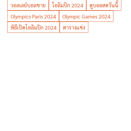
วอลเลย์บอลชาย
โอลิมปิก 2024
ดูบอลสดวันนี้
Olympics Paris 2024
Olympic Games 2024
พิธีเปิดโอลิมปิก 2024
ตารางแข่ง