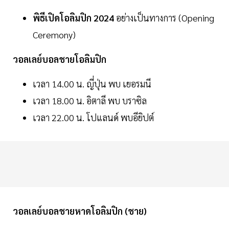
พิธีเปิดโอลิมปิก 2024
อย่างเป็นทางการ (Opening
Ceremony)
วอลเลย์บอลชายโอลิมปิก
เวลา 14.00 น. ญี่ปุ่น พบ เยอรมนี
เวลา 18.00 น. อิตาลี พบ บราซิล
เวลา 22.00 น. โปแลนด์ พบอียิปต์
วอลเลย์บอลชายหาดโอลิมปิก (ชาย)