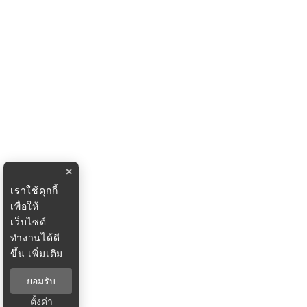
×
เราใช้คุกกี้
เพื่อให้
เว็บไซต์
ทำงานได้ดี
ขึ้น
เพิ่มเติม
ยอมรับ
ตั้งค่า