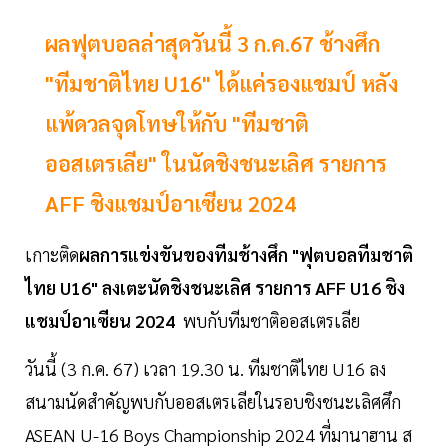
ผลฟุตบอลล่าสุดวันนี้ 3 ก.ค.67 ช้างศึก
"ทีมชาติไทย U16" ได้แค่รองแชมป์ หลัง
แพ้ดวลจุดโทษให้กับ "ทีมชาติ
ออสเตรเลีย" ในนัดชิงชนะเลิศ รายการ
AFF ชิงแชมป์อาเซียน 2024
เกาะติด
ผลการแข่งขันของทีมช้างศึก "ฟุตบอลทีมชาติ
ไทย U16" ลงเตะนัดชิงชนะเลิศ รายการ AFF U16 ชิง
แชมป์อาเซียน 2024
พบกับทีมชาติออสเตรเลีย
วันนี้ (3 ก.ค. 67) เวลา 19.30 น. ทีมชาติไทย U16 ลง
สนามนัดสำคัญพบกับออสเตรเลียในรอบชิงชนะเลิศศึก
ASEAN U-16 Boys Championship 2024 ที่มานาฮาน ส