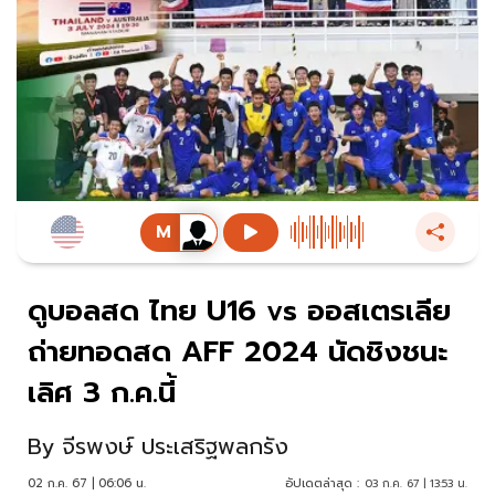
ดูบอลสด ไทย U16 vs ออสเตรเลีย
ถ่ายทอดสด AFF 2024 นัดชิงชนะ
เลิศ 3 ก.ค.นี้
By
จีรพงษ์ ประเสริฐพลกรัง
02 ก.ค. 67 | 06:06 น.
อัปเดตล่าสุด :
03 ก.ค. 67 | 13:53 น.