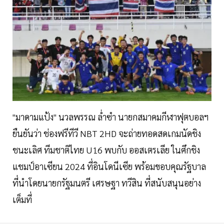
"มาดามแป้ง" นวลพรรณ ล่ำซำ นายกสมาคมกีฬาฟุตบอลฯ
ยืนยันว่า ช่องฟรีทีวี NBT 2HD จะถ่ายทอดสดเกมนัดชิง
ชนะเลิศ ทีมชาติไทย U16 พบกับ ออสเตรเลีย ในศึกชิง
แชมป์อาเซียน 2024 ที่อินโดนีเซีย พร้อมขอบคุณรัฐบาล
ที่นำโดยนายกรัฐมนตรี เศรษฐา ทวีสิน ที่สนับสนุนอย่าง
เต็มที่