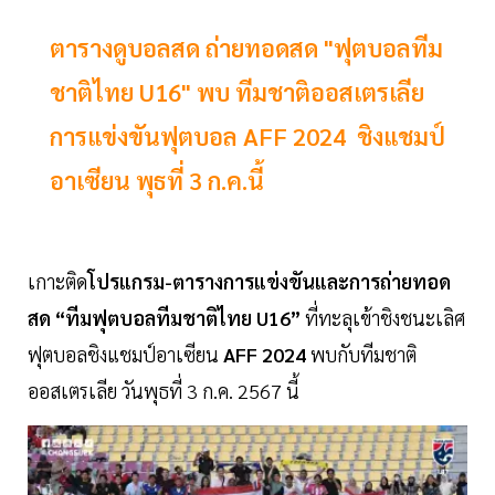
ตารางดูบอลสด ถ่ายทอดสด "ฟุตบอลทีม
ชาติไทย U16" พบ ทีมชาติออสเตรเลีย
การแข่งขันฟุตบอล AFF 2024 ชิงแชมป์
อาเซียน พุธที่ 3 ก.ค.นี้
เกาะติด
โปรแกรม-ตารางการแข่งขันและการถ่ายทอด
สด “ทีมฟุตบอลทีมชาติไทย U16”
ที่ทะลุเข้าชิงชนะเลิศ
ฟุตบอลชิงแชมป์อาเซียน
AFF 2024
พบกับทีมชาติ
ออสเตรเลีย วันพุธที่ 3 ก.ค. 2567 นี้