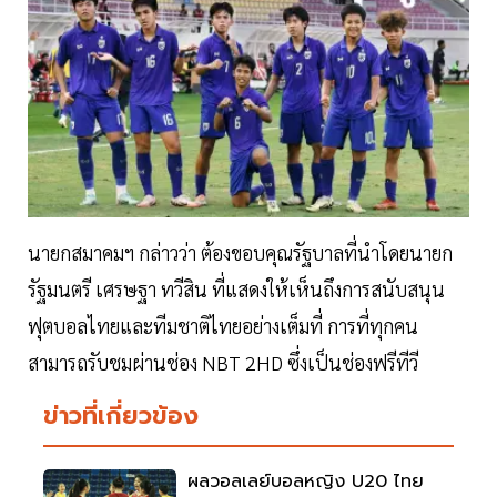
นายกสมาคมฯ กล่าวว่า ต้องขอบคุณรัฐบาลที่นำโดยนายก
รัฐมนตรี เศรษฐา ทวีสิน ที่แสดงให้เห็นถึงการสนับสนุน
ฟุตบอลไทยและทีมชาติไทยอย่างเต็มที่ การที่ทุกคน
สามารถรับชมผ่านช่อง NBT 2HD ซึ่งเป็นช่องฟรีทีวี
ข่าวที่เกี่ยวข้อง
ผลวอลเลย์บอลหญิง U20 ไทย