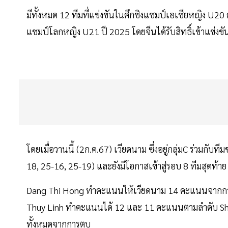
มีทั้งหมด 12 ทีมที่แข่งขันในศึกชิงแชมป์เอเชียหญิง U20 ครั้ง
แชมป์โลกหญิง U21 ปี 2025 โดยจีนได้รับสิทธิ์เข้าแข่งขั
โดยเมื่อวานนี้ (2ก.ค.67) เวียดนาม ซึ่งอยู่กลุ่มC ร่วมก
18, 25-16, 25-19) และยังมีโอกาสเข้าสู่รอบ 8 ทีมสุดท้าย
Dang Thi Hong ทำคะแนนให้เวียดนาม 14 คะแนนจากการต
Thuy Linh ทำคะแนนได้ 12 และ 11 คะแนนตามลำดับ S
ทั้งหมดจากการตบ