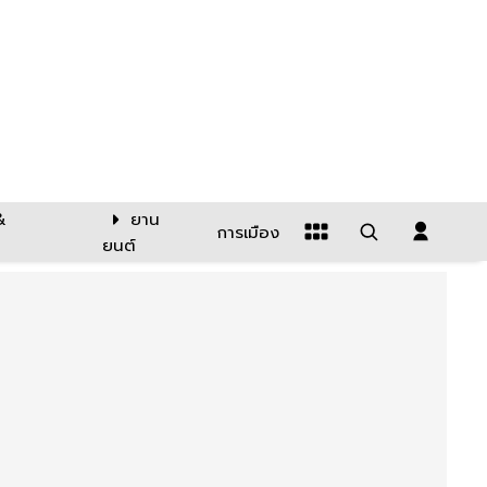
&
ยาน
การเมือง
ยนต์