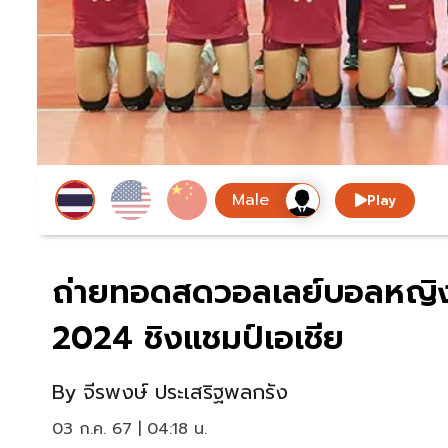
Play
ถ่ายทอดสดวอลเลย์บอลหญิงไ
2024 ชิงแชมป์เอเชีย
By
จีรพงษ์ ประเสริฐพลกรัง
03 ก.ค. 67 | 04:18 น.