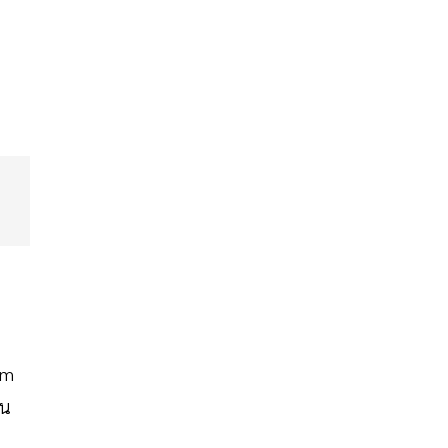
am
นน