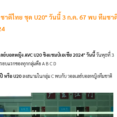
ติไทย ชุด U20" วันนี้ 3 ก.ค. 67 พบ ทีมชาต
24
์บอลหญิง AVC U20 ชิงแชมป์เอเชีย 2024" วันนี้
วันพุธที่ 3
รอบแรกของทุกกลุ่มคือ A B C D
ปี หรือ U20
ลงสนามในกลุ่ม C พบกับ วอลเลย์บอลหญิงทีมชาติ