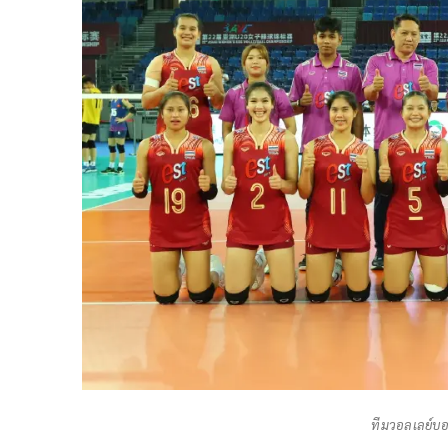
ทีมวอลเลย์บอ