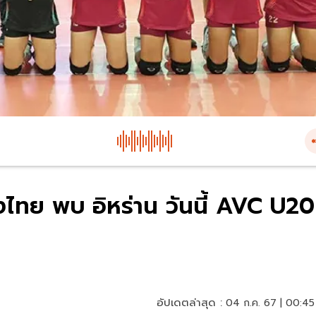
ทย พบ อิหร่าน วันนี้ AVC U20
อัปเดตล่าสุด :
04 ก.ค. 67 | 00:45