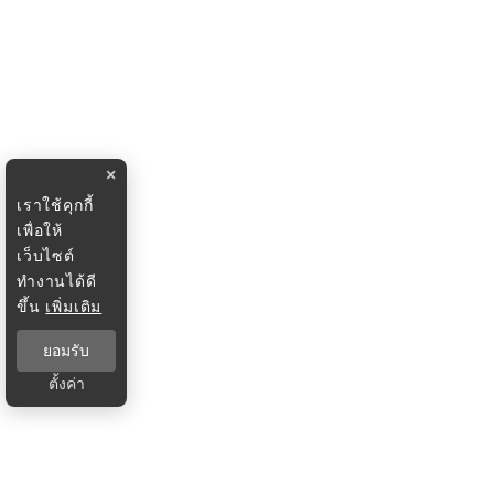
×
เราใช้คุกกี้
เพื่อให้
เว็บไซต์
ทำงานได้ดี
ขึ้น
เพิ่มเติม
ยอมรับ
ตั้งค่า