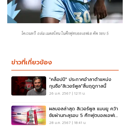
โคเวนทรี ถล่ม เมดสโตน ในศึกฟุตบอลเอฟเอ คัพ รอบ 5
ข่าวที่เกี่ยวข้อง
"คล็อปป์" ประกาศอำลาตำแหน่ง
กุนซือ"ลิเวอร์พูล"สิ้นฤดูกาลนี้
26 ม.ค. 2567 | 12:11 น.
ผลบอลล่าสุด ลิเวอร์พูล แมนยู คว้า
ชัยผ่านทะลุรอบ 5 ศึกฟุตบอลเอฟเอ
คัพ
28 ม.ค. 2567 | 18:41 น.