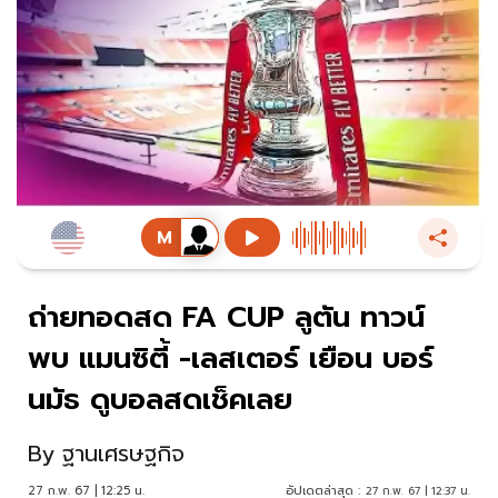
ถ่ายทอดสด FA CUP ลูตัน ทาวน์
พบ แมนซิตี้ -เลสเตอร์ เยือน บอร์
นมัธ ดูบอลสดเช็คเลย
By
ฐานเศรษฐกิจ
27 ก.พ. 67 | 12:25 น.
อัปเดตล่าสุด :
27 ก.พ. 67 | 12:37 น.