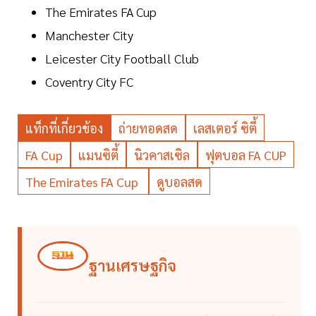
The Emirates FA Cup
Manchester City
Leicester City Football Club
Coventry City FC
แท็กที่เกี่ยวข้อง
ถ่ายทอดสด
เลสเตอร์ ซิตี้
FA Cup
แมนซิตี้
นิวคาสเซิล
ฟุตบอล FA CUP
The Emirates FA Cup
ดูบอลสด
ฐานเศรษฐกิจ