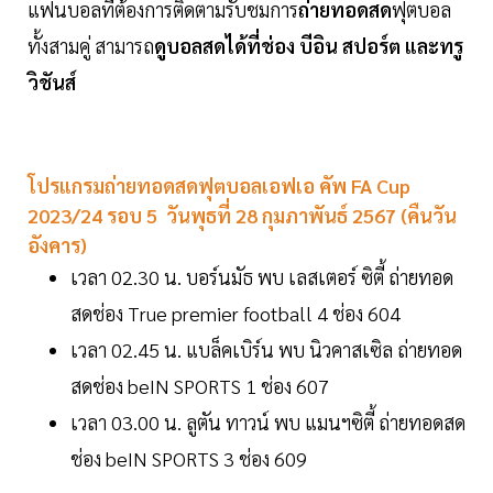
แฟนบอลที่ต้องการติดตามรับชมการ
ถ่ายทอดสด
ฟุตบอล
ทั้งสามคู่ สามารถ
ดูบอลสดได้ที่ช่อง บีอิน สปอร์ต และทรู
วิชันส์
โปรแกรมถ่ายทอดสดฟุตบอลเอฟเอ คัพ FA Cup
2023/24 รอบ 5 วันพุธที่ 28 กุมภาพันธ์ 2567 (คืนวัน
อังคาร)
เวลา 02.30 น. บอร์นมัธ พบ เลสเตอร์ ซิตี้ ถ่ายทอด
สดช่อง True premier football 4 ช่อง 604
เวลา 02.45 น. แบล็คเบิร์น พบ นิวคาสเซิล ถ่ายทอด
สดช่อง beIN SPORTS 1 ช่อง 607
เวลา 03.00 น. ลูตัน ทาวน์ พบ แมนฯซิตี้ ถ่ายทอดสด
ช่อง beIN SPORTS 3 ช่อง 609