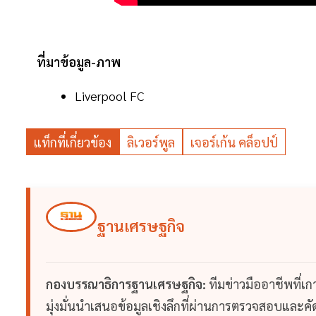
ที่มาข้อมูล-ภาพ
Liverpool FC
แท็กที่เกี่ยวข้อง
ลิเวอร์พูล
เจอร์เก้น คล็อปป์
ฐานเศรษฐกิจ
กองบรรณาธิการฐานเศรษฐกิจ:
ทีมข่าวมืออาชีพที่เ
มุ่งมั่นนำเสนอข้อมูลเชิงลึกที่ผ่านการตรวจสอบและคัดก