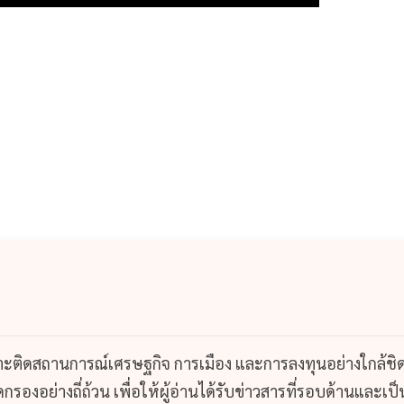
กาะติดสถานการณ์เศรษฐกิจ การเมือง และการลงทุนอย่างใกล้ชิ
รองอย่างถี่ถ้วน เพื่อให้ผู้อ่านได้รับข่าวสารที่รอบด้านและเป็