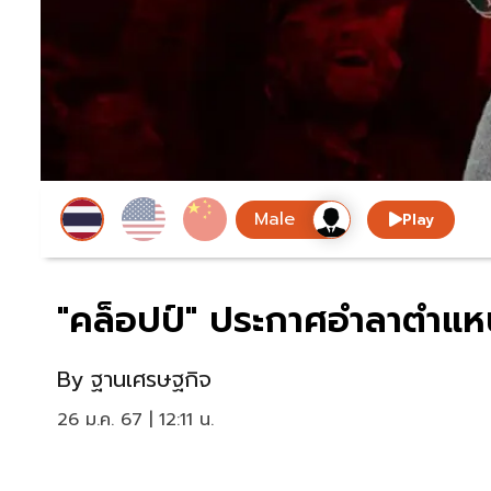
Play
"คล็อปป์" ประกาศอำลาตำแหน่ง
By
ฐานเศรษฐกิจ
26 ม.ค. 67 | 12:11 น.