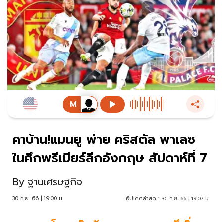
คาบ้าน!แมนยู พ่าย คริสตัล พาเลซ
ในศึกพรีเมียร์ลีกอังกฤษ สัปดาห์ที่ 7
By
ฐานเศรษฐกิจ
30 ก.ย. 66 | 19:00 น.
อัปเดตล่าสุด :
30 ก.ย. 66 | 19:07 น.