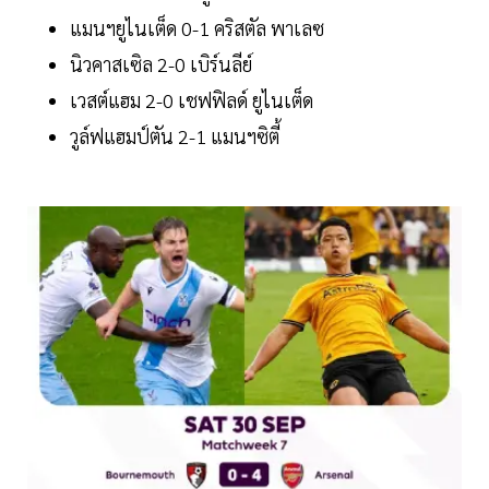
แมนฯยูไนเต็ด 0-1 คริสตัล พาเลซ
นิวคาสเซิล 2-0 เบิร์นลีย์
เวสต์แฮม 2-0 เชฟฟิลด์ ยูไนเต็ด
วูล์ฟแฮมป์ตัน 2-1 แมนฯซิตี้