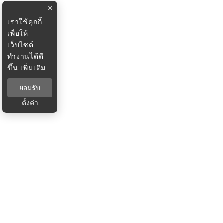
×
เราใช้คุกกี้
เพื่อให้
เว็บไซต์
ทำงานได้ดี
ขึ้น
เพิ่มเติม
ยอมรับ
ตั้งค่า