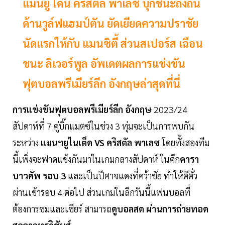
แมนยู โดน คริสตัล พาเลซ บุกชนะถึงถิ่น
ด้านวูล์ฟแฮมป์ตัน ยัดเยียดความปราชัย
นัดแรกให้กับ แมนซิตี้ ส่วนสเปอร์ส เฉือน
ชนะ ลิเวอร์พูล​ อัพเดตผลการแข่งขัน
ฟุตบอลพรีเมียร์ลีก อังกฤษล่าสุดที่นี่
การแข่งขันฟุตบอลพรีเมียร์ลีก อังกฤษ
2023/24
สัปดาห์ที่ 7 คู่บิ๊กแมตซ์ในช่วง 3 ทุ่มจะเป็นการพบกัน
ระหว่าง
แมนฯยูไนเต็ด VS คริสตัล พาเลซ
โดยทั้งสองทีม
นี้เพิ่งจะฟาดแข้งกันมาในเกมกลางสัปดาห์ ในศึก
คารา
บาวคัพ รอบ 3
และเป็นปีศาจแดงที่คว้าชัย ทำให้ตีตั๋ว
ผ่านเข้ารอบ 4 ต่อไป ส่วนเกมในลีกวันนี้แฟนบอลที่
ต้องการชมและเชียร์ สามารถ
ดูบอลสด ผ่านการถ่ายทอด