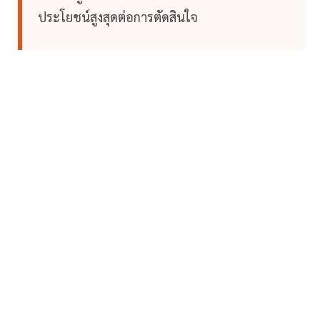
ประโยชน์สูงสุดต่อการตัดสินใจ