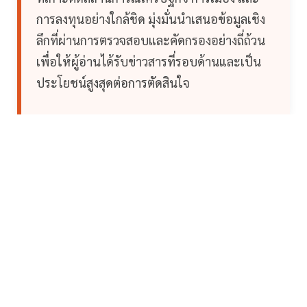
การลงทุนอย่างใกล้ชิด มุ่งมั่นนำเสนอข้อมูลเชิง
ลึกที่ผ่านการตรวจสอบและคัดกรองอย่างถี่ถ้วน
เพื่อให้ผู้อ่านได้รับข่าวสารที่รอบด้านและเป็น
ประโยชน์สูงสุดต่อการตัดสินใจ