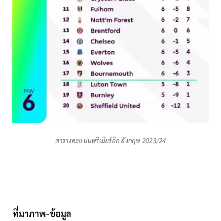
ตารางคะแนนพรีเมียร์ลีก อังกฤษ 2023/24
ที่มาภาพ-ข้อมูล