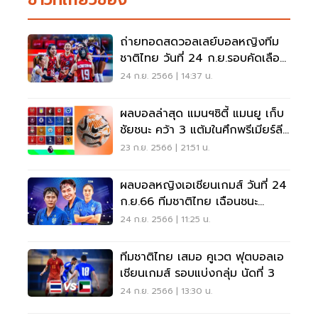
​ถ่ายทอดสด​วอลเลย์บอลหญิงทีม
ชาติไทย วันที่ 24 ก.ย.รอบคัดเลือก
โอลิมปิก 2024
24 ก.ย. 2566 | 14:37 น.
ผลบอลล่าสุด แมนฯซิตี้ แมนยู เก็บ
ชัยชนะ คว้า 3 แต้มในศึกพรีเมียร์ลีก
อังกฤษ
23 ก.ย. 2566 | 21:51 น.
ผลบอลหญิงเอเชียนเกมส์ วันที่ 24
ก.ย.66 ทีมชาติไทย เฉือนชนะ
อินเดีย
24 ก.ย. 2566 | 11:25 น.
ทีมชาติไทย เสมอ คูเวต ฟุตบอลเอ
เชียนเกมส์ รอบแบ่งกลุ่ม นัดที่ 3
24 ก.ย. 2566 | 13:30 น.