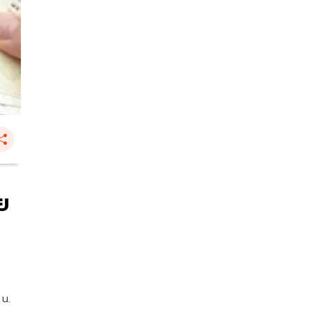
ย
 น.