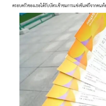
ครอบครัวของเธอได้รับบัตรเข้าชมการแข่งขันฟรีจากคนท้อง