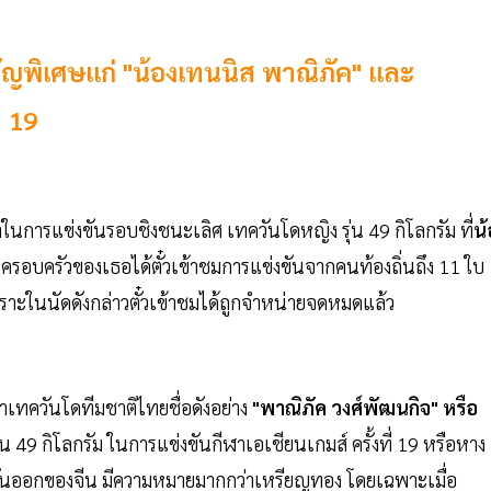
วัญพิเศษแก่ "น้องเทนนิส พาณิภัค" และ
่ 19
าในการแข่งขันรอบชิงชนะเลิศ เทควันโดหญิง รุ่น 49 กิโลกรัม ที่
น้
ะครอบครัวของเธอได้ตั๋วเข้าชมการแข่งขันจากคนท้องถิ่นถึง 11 ใบ
ราะในนัดดังกล่าวตั๋วเข้าชมได้ถูกจำหน่ายจดหมดแล้ว
ฬาเทควันโดทีมชาติไทยชื่อดังอย่าง
"พาณิภัค วงศ์พัฒนกิจ" หรือ
49 กิโลกรัม ในการแข่งขันกีฬาเอเชียนเกมส์ ครั้งที่ 19 หรือหาง
ันออกของจีน มีความหมายมากกว่าเหรียญทอง โดยเฉพาะเมื่อ