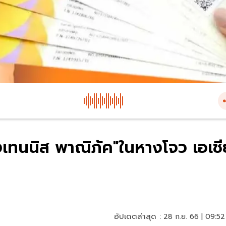
งเทนนิส พาณิภัค"ในหางโจว เอเชี
อัปเดตล่าสุด :
28 ก.ย. 66 | 09:52