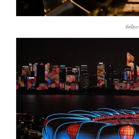
ทัศนีย