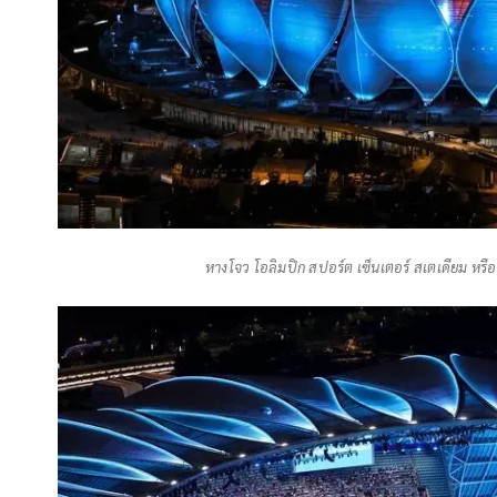
หางโจว โอลิมปิก สปอร์ต เซ็นเตอร์ สเตเดียม หรือที