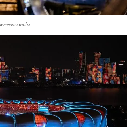
ภาพภายนอกสนามกีฬา