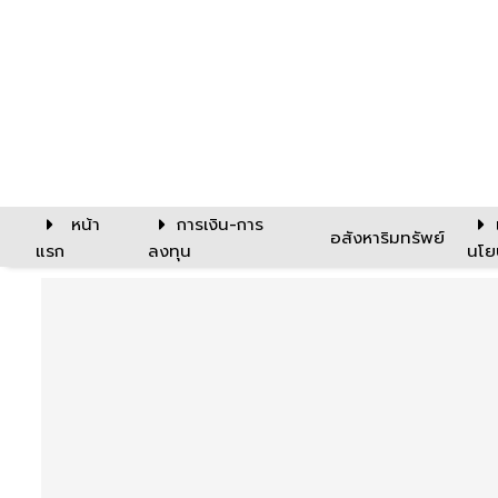
หน้า
การเงิน-การ
อสังหาริมทรัพย์
แรก
ลงทุน
นโย