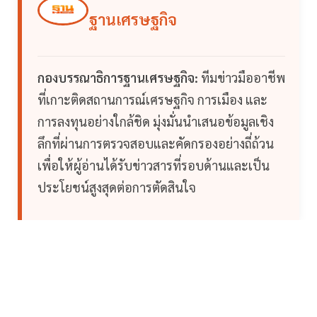
ฐานเศรษฐกิจ
กองบรรณาธิการฐานเศรษฐกิจ:
ทีมข่าวมืออาชีพ
ที่เกาะติดสถานการณ์เศรษฐกิจ การเมือง และ
การลงทุนอย่างใกล้ชิด มุ่งมั่นนำเสนอข้อมูลเชิง
ลึกที่ผ่านการตรวจสอบและคัดกรองอย่างถี่ถ้วน
เพื่อให้ผู้อ่านได้รับข่าวสารที่รอบด้านและเป็น
ประโยชน์สูงสุดต่อการตัดสินใจ