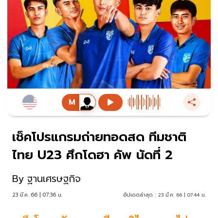
เช็คโปรแกรมถ่ายทอดสด ทีมชาติ
ไทย U23 ศึกโดฮา คัพ นัดที่ 2
By
ฐานเศรษฐกิจ
23 มี.ค. 66 | 07:36 น.
อัปเดตล่าสุด :
23 มี.ค. 66 | 07:44 น.