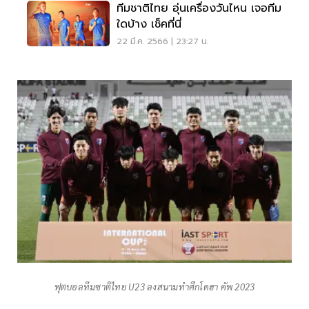
ทีมชาติไทย อุ่นเครื่องวันไหน เจอทีม
ใดบ้าง เช็คที่นี่
22 มี.ค. 2566 | 23:27 น.
ฟุตบอลทีมชาติไทย U23 ลงสนามทำศึกโดฮา คัพ 2023