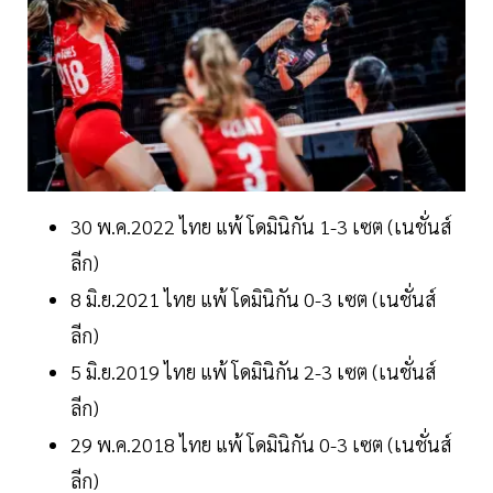
30 พ.ค.2022 ไทย แพ้ โดมินิกัน 1-3 เซต (เนชั่นส์
ลีก)
8 มิ.ย.2021 ไทย แพ้ โดมินิกัน 0-3 เซต (เนชั่นส์
ลีก)
5 มิ.ย.2019 ไทย แพ้ โดมินิกัน 2-3 เซต (เนชั่นส์
ลีก)
29 พ.ค.2018 ไทย แพ้ โดมินิกัน 0-3 เซต (เนชั่นส์
ลีก)