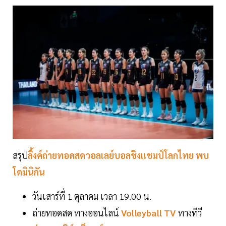
สรุป
ลิ้งค์ถ่ายทอดสดวอลเลย์บอลชิงแชมป์โลกไทย พบ
โดมินิกัน
วันเสาร์ที่ 1 ตุลาคม เวลา 19.00 น.
ถ่ายทอดสด ทางออนไลน์
Volleyball TV
ทางทีวี