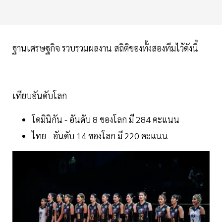
ฐานเศรษฐกิจ รวบรวมผลงาน สถิติของทั้งสองทีมไว้ดังนี้
เทียบอันดับโลก
โดมินิกัน - อันดับ 8 ของโลก มี 284 คะแนน
ไทย - อันดับ 14 ของโลก มี 220 คะแนน