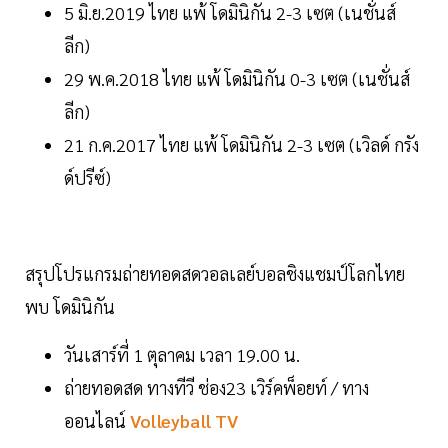
5 มิ.ย.2019 ไทย แพ้ โดมินิกัน 2-3 เซต (เนชั่นส์
ลีก)
29 พ.ค.2018 ไทย แพ้ โดมินิกัน 0-3 เซต (เนชั่นส์
ลีก)
21 ก.ค.2017 ไทย แพ้ โดมินิกัน 2-3 เซต (เวิลด์ กรัง
ด์ปรีซ์)
สรุปโปรแกรมถ่ายทอดสดวอลเลย์บอลชิงแชมป์โลกไทย
พบ โดมินิกัน
วันเสาร์ที่ 1 ตุลาคม เวลา 19.00 น.
ถ่ายทอดสด ทางทีวี ช่อง23 เวิร์คพ็อยท์ / ทาง
ออนไลน์
Volleyball TV