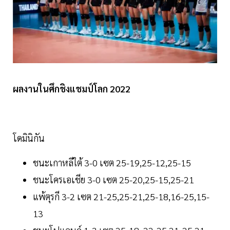
ผลงานในศึกชิงแชมป์โลก 2022
โดมินิกัน
ชนะเกาหลีใต้ 3-0 เซต 25-19,25-12,25-15
ชนะโครเอเชีย 3-0 เซต 25-20,25-15,25-21
แพ้ตุรกี 3-2 เซต 21-25,25-21,25-18,16-25,15-
13