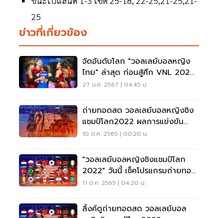
ชนะโปแลนด์ 1-3 เซต 25-18, 22-25,21-25,21-
25
ข่าวที่เกี่ยวข้อง
จัดอันดับโลก "วอลเลย์บอลหญิง
ไทย" ล่าสุด ก่อนสู้ศึก VNL 2024
กลางปีนี้
27 ม.ค. 2567 | 04:45 น.
ถ่ายทอดสด วอลเลย์บอลหญิงชิง
แชมป์โลก2022 ผลการแข่งขัน
อัพเดทที่นี่
10 ต.ค. 2565 | 00:20 น.
"วอลเลย์บอลหญิงชิงแชมป์โลก
2022" วันนี้ เช็คโปรแกรมถ่ายทอด
สดที่นี่
11 ต.ค. 2565 | 04:20 น.
ลิ้งค์ดูถ่ายทอดสด วอลเลย์บอล