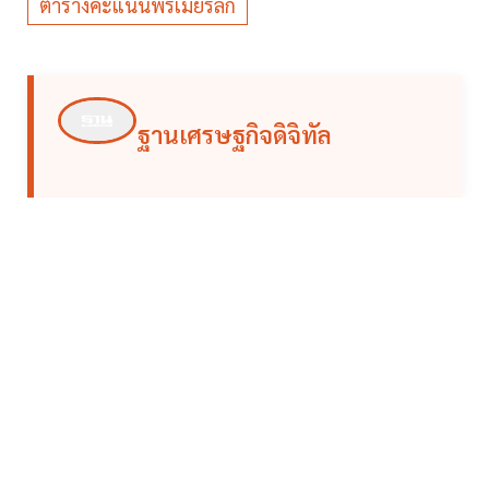
ตารางคะแนนพรีเมียร์ลีก
ฐานเศรษฐกิจดิจิทัล