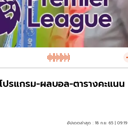
ลีก" โปรแกรม-ผลบอล-ตารางคะแนน
อัปเดตล่าสุด :
18 ก.ย. 65 | 09:19