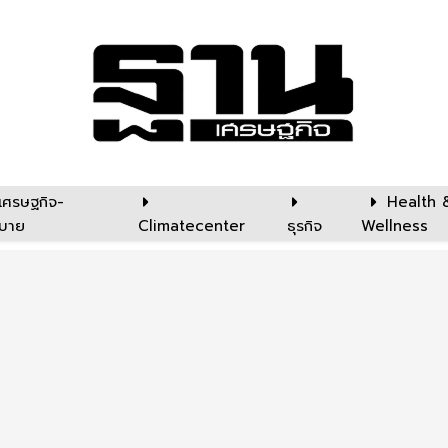
เศรษฐกิจ-
Health 
บาย
Climatecenter
ธุรกิจ
Wellness