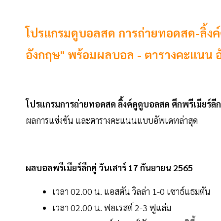
โปรแกรมดูบอลสด การถ่ายทอดสด-ลิ้งค์ด
อังกฤษ" พร้อมผลบอล - ตารางคะแนน อัพเด
โปรแกรมการถ่ายทอดสด ลิ้งค์ดูดูบอลสด ศึกพรีเมียร์ล
ผลการแข่งขัน และตารางคะแนนแบบอัพเดทล่าสุด
ผลบอลพรีเมียร์ลีกคู่ วันเสาร์ 17 กันยายน 2565
เวลา 02.00 น. แอสตัน วิลล่า 1-0 เซาธ์แธมตัน
เวลา 02.00 น. ฟอเรสต์ 2-3 ฟูแล่ม