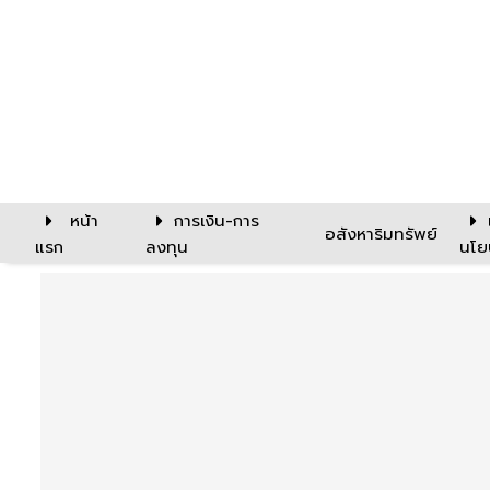
หน้า
การเงิน-การ
อสังหาริมทรัพย์
แรก
ลงทุน
นโย