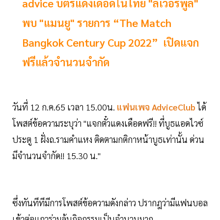
advice บัตรแดงเดือดในไทย "ลิเวอร์พูล"
พบ "แมนยู" รายการ “The Match
Bangkok Century Cup 2022” เปิดแจก
ฟรีแล้วจำนวนจำกัด
วันที่ 12 ก.ค.65 เวลา 15.00น.
แฟนเพจ AdviceClub
ได้
โพสต์ข้อความระบุว่า "แจกตั๋วแดงเดือดฟรี!! ที่บูธแอดไวซ์
ประตู 1 ฝั่งถ.รามคำแหง ติดตามกติกาหน้าบูธเท่านั้น ด่วน
มีจำนวนจำกัด!! 15.30 น."
ซึ่งทันทีทีมีการโพสต์ข้อความดังกล่าว ปรากฎว่ามีแฟนบอล
เข้าต่อแถวร่วมลุ้นกิจกรรมเป็นจำนวนมาก