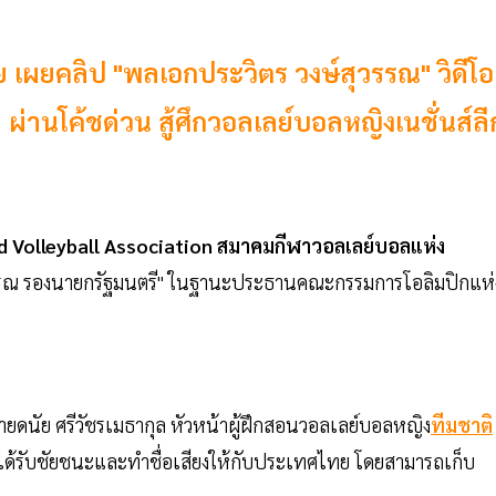
ผยคลิป "พลเอกประวิตร วงษ์สุวรรณ" วิดีโอ
่านโค้ชด่วน สู้ศึกวอลเลย์บอลหญิงเนชั่นส์ลี
 Volleyball Association สมาคมกีฬาวอลเลย์บอลแห่ง
ุวรรณ รองนายกรัฐมนตรี" ในฐานะประธานคณะกรรมการโอลิมปิกแห่
ายดนัย ศรีวัชรเมธากุล หัวหน้าผู้ฝึกสอนวอลเลย์บอลหญิง
ทีมชาติ
 ได้รับชัยชนะและทำชื่อเสียงให้กับประเทศไทย โดยสามารถเก็บ