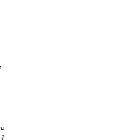
ก
ีน
มี