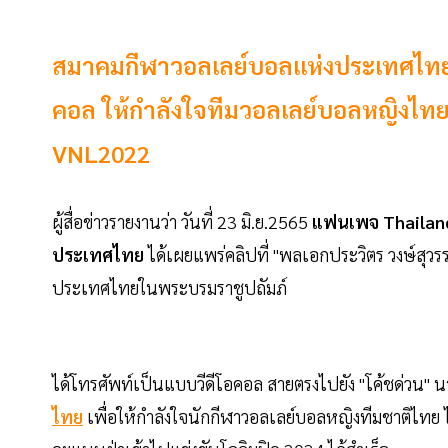
สมาคมกีฬาวอลเลย์บอลแห่งประเทศไทย เ
คอล ให้กำลังใจทีมวอลเลย์บอลหญิงไทย ผ
VNL2022
ผู้สื่อข่าวรายงานว่า วันที่ 23 มิ.ย.2565
แฟนเพจ Thailand
ประเทศไทย
ได้เผยแพร่คลิปที่ "พลเอกประวิตร วงษ์ส
ประเทศไทยในพระบรมราชูปถัมภ์
ได้โทรศัพท์เป็นแบบวีดีโอคอล สายตรงไปยัง "โค้ชด่วน" น
ไทย
เพื่อให้กำลังใจนักกีฬาวอลเลย์บอลหญิงทีมชาติไทย