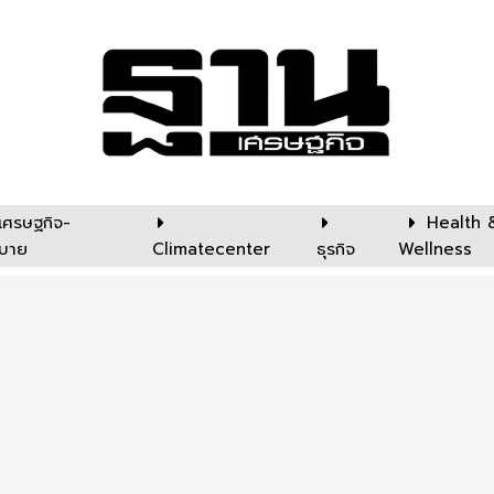
เศรษฐกิจ-
Health 
บาย
Climatecenter
ธุรกิจ
Wellness