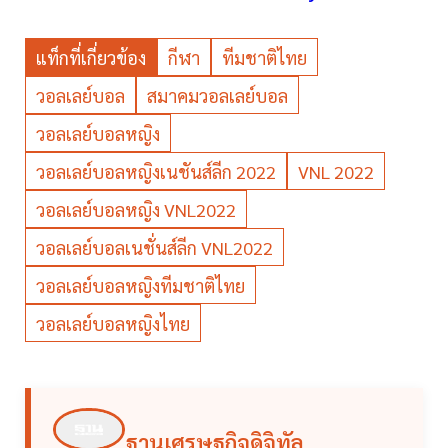
แท็กที่เกี่ยวข้อง
กีฬา
ทีมชาติไทย
วอลเลย์บอล
สมาคมวอลเลย์บอล
วอลเลย์บอลหญิง
วอลเลย์บอลหญิงเนชันส์ลีก 2022
VNL 2022
วอลเลย์บอลหญิง VNL2022
วอลเลย์บอลเนชั่นส์ลีก VNL2022
วอลเลย์บอลหญิงทีมชาติไทย
วอลเลย์บอลหญิงไทย
ฐานเศรษฐกิจดิจิทัล