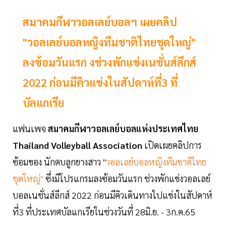
สมาคมกีฬาวอลเลย์บอลฯ เผยคลิป
"วอลเลย์บอลหญิงทีมชาติไทยชุดใหญ่"
ลงซ้อมวันแรก งช่วงพักแข่งเนชั่นส์ลีกส์
2022 ก่อนมีคิวแข่งในสัปดาห์ที่3 ที่
บัลแกเรีย
แฟนเพจ
สมาคมกีฬาวอลเลย์บอลแห่งประเทศไทย
Thailand Volleyball Association
เปิดเผยคลิปการ
ซ้อมของ นักตบลูกยางสาว "
วอลเลย์บอลหญิงทีมชาติไทย
ชุดใหญ่"
ซึ่งมีโปรแกรมลงซ้อมวันแรก ช่วงพักแข่งวอลเลย์
บอลเนชั่นส์ลีกส์ 2022 ก่อนมีคิวเดินทางไปแข่งในสัปดาห์
ที่3 ที่ประเทศบัลแกเรียในช่วงวันที่ 28มิ.ย. - 3ก.ค.65