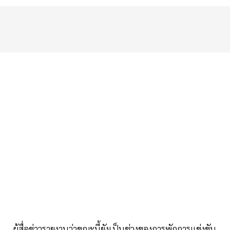
ผู้สื่อข่าวรายงานว่าขณะนี้ยังเป็นช่วงของการพักการแข่งขัน